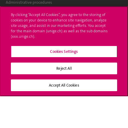
Administrative procedures
Ask a question
By clicking “Accept All Cookies”, you agree to the storing of
cookies on your device to enhance site navigation, analyze
Contact
site usage, and assist in our marketing efforts. You accept
for the main domain (unige.ch) as well as the sub domains
(xxx.unige.ch).
Media
Library
Cookies Settings
University Structures
Reject All
Social Media
Accept All Cookies
Accreditation