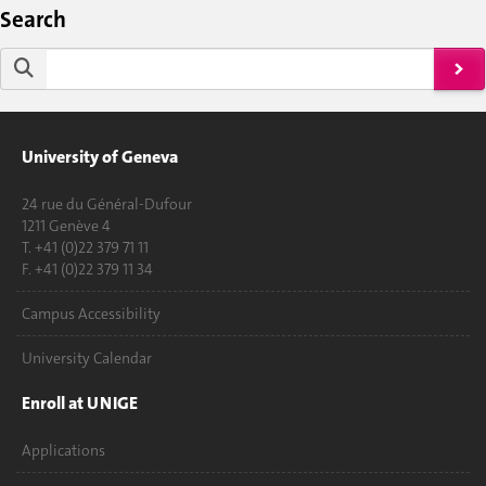
Search
University of Geneva
24 rue du Général-Dufour
1211 Genève 4
T. +41 (0)22 379 71 11
F. +41 (0)22 379 11 34
Campus Accessibility
University Calendar
Enroll at UNIGE
Applications