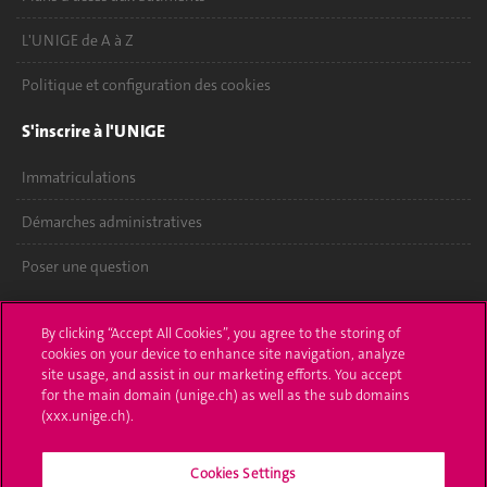
L'UNIGE de A à Z
Politique et configuration des cookies
S'inscrire à l'UNIGE
Immatriculations
Démarches administratives
Poser une question
L'UNIGE vous informe
By clicking “Accept All Cookies”, you agree to the storing of
cookies on your device to enhance site navigation, analyze
UNIGE Mobile
site usage, and assist in our marketing efforts. You accept
for the main domain (unige.ch) as well as the sub domains
Médias
(xxx.unige.ch).
Offres d'emploi
Cookies Settings