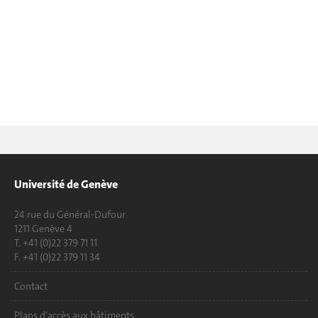
Université de Genève
24 rue du Général-Dufour
1211 Genève 4
T. +41 (0)22 379 71 11
F. +41 (0)22 379 11 34
Contact
Plans d'accès aux bâtiments