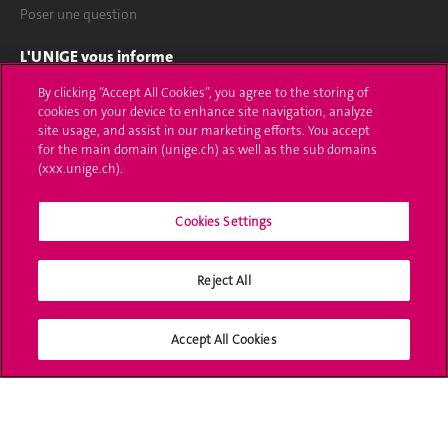
Poser une question
L'UNIGE vous informe
By clicking “Accept All Cookies”, you agree to the storing of
UNIGE Mobile
cookies on your device to enhance site navigation, analyze
site usage, and assist in our marketing efforts. You accept
Médias
for the main domain (unige.ch) as well as the sub domains
(xxx.unige.ch).
Offres d'emploi
Bibliothèque
Cookies Settings
Calendrier académique
Reject All
Médias sociaux UNIGE
Accept All Cookies
Accréditation