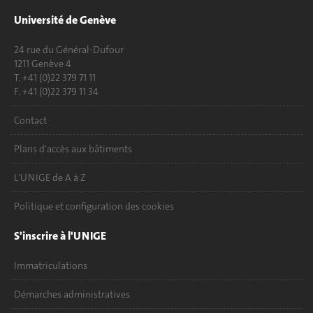
Université de Genève
24 rue du Général-Dufour
1211 Genève 4
T. +41 (0)22 379 71 11
F. +41 (0)22 379 11 34
Contact
Plans d'accès aux bâtiments
L'UNIGE de A à Z
Politique et configuration des cookies
S'inscrire à l'UNIGE
Immatriculations
Démarches administratives