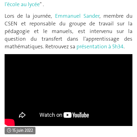
l’école au lycée
" .
Lors de la journée,
Emmanuel Sander
, membre du
CSEN et reponsable du groupe de travail sur la
pédagogie et le manuels, est intervenu sur la
question du transfert dans l'apprentissage des
mathématiques. Retrouvez sa
présentation à 5h34
.
15 juin 2022