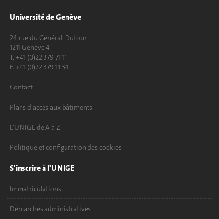
Université de Genève
24 rue du Général-Dufour
1211 Genève 4
T. +41 (0)22 379 71 11
F. +41 (0)22 379 11 34
Contact
Plans d'accès aux bâtiments
L'UNIGE de A à Z
Politique et configuration des cookies
S'inscrire à l'UNIGE
Immatriculations
Démarches administratives