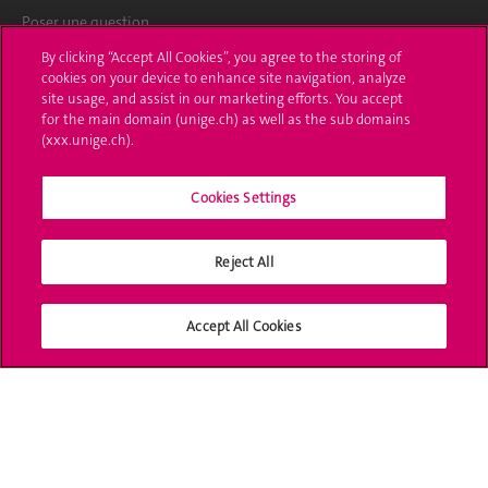
Poser une question
By clicking “Accept All Cookies”, you agree to the storing of
L'UNIGE vous informe
cookies on your device to enhance site navigation, analyze
site usage, and assist in our marketing efforts. You accept
UNIGE Mobile
for the main domain (unige.ch) as well as the sub domains
(xxx.unige.ch).
Médias
Cookies Settings
Offres d'emploi
Bibliothèque
Reject All
Calendrier académique
Accept All Cookies
Médias sociaux UNIGE
Accréditation