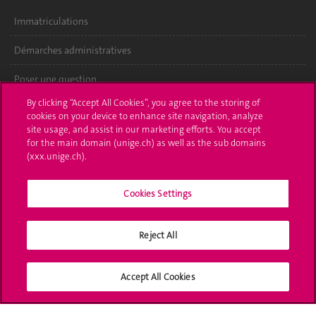
Immatriculations
Démarches administratives
Poser une question
By clicking “Accept All Cookies”, you agree to the storing of
L'UNIGE vous informe
cookies on your device to enhance site navigation, analyze
site usage, and assist in our marketing efforts. You accept
UNIGE Mobile
for the main domain (unige.ch) as well as the sub domains
(xxx.unige.ch).
Médias
Cookies Settings
Offres d'emploi
Bibliothèque
Reject All
Calendrier académique
Accept All Cookies
Médias sociaux UNIGE