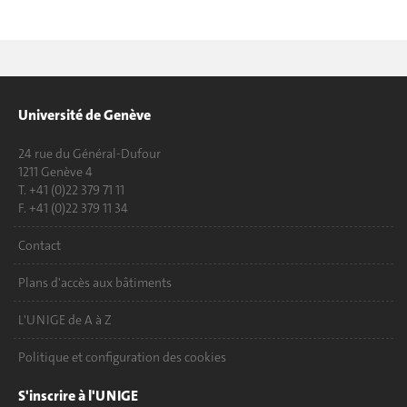
Université de Genève
24 rue du Général-Dufour
1211 Genève 4
T. +41 (0)22 379 71 11
F. +41 (0)22 379 11 34
Contact
Plans d'accès aux bâtiments
L'UNIGE de A à Z
Politique et configuration des cookies
S'inscrire à l'UNIGE