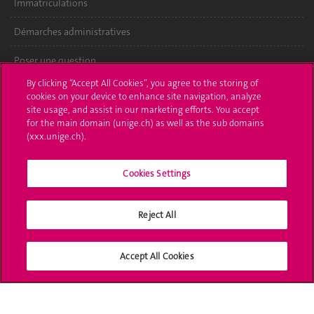
Immatriculations
Démarches administratives
Poser une question
By clicking “Accept All Cookies”, you agree to the storing of
L'UNIGE vous informe
cookies on your device to enhance site navigation, analyze
site usage, and assist in our marketing efforts. You accept
UNIGE Mobile
for the main domain (unige.ch) as well as the sub domains
(xxx.unige.ch).
Médias
Cookies Settings
Offres d'emploi
Bibliothèque
Reject All
Calendrier académique
Accept All Cookies
Médias sociaux UNIGE