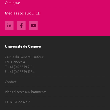
Catalogue
Médias sociaux CFCD
Université de Genève
24 rue du Général-Dufour
1211 Genève 4
T. +41 (0)22 379 71 11
F. +41 (0)22 379 11 34
Contact
Plans d'accès aux bâtiments
L'UNIGE de A à Z