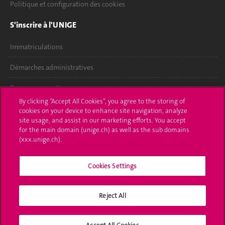
Politique et configuration des cookies
S'inscrire à l'UNIGE
Immatriculations
Démarches administratives
Poser une question
By clicking “Accept All Cookies”, you agree to the storing of
L'UNIGE vous informe
cookies on your device to enhance site navigation, analyze
site usage, and assist in our marketing efforts. You accept
for the main domain (unige.ch) as well as the sub domains
UNIGE Mobile
(xxx.unige.ch).
Médias
Cookies Settings
Offres d'emploi
Bibliothèque
Reject All
Calendrier académique