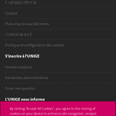
F. +41 (0)22 379 11 34
Contact
Plans d'accès aux bâtiments
L'UNIGE de A à Z
Politique et configuration des cookies
S'inscrire à l'UNIGE
Immatriculations
Démarches administratives
Poser une question
L'UNIGE vous informe
By clicking “Accept All Cookies”, you agree to the storing of
UNIGE Mobile
cookies on your device to enhance site navigation, analyze