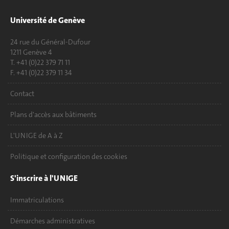
Université de Genève
24 rue du Général-Dufour
1211 Genève 4
T. +41 (0)22 379 71 11
F. +41 (0)22 379 11 34
Contact
Plans d'accès aux bâtiments
L'UNIGE de A à Z
Politique et configuration des cookies
S'inscrire à l'UNIGE
Immatriculations
Démarches administratives