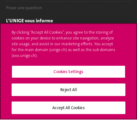
Poser une question
L'UNIGE vous informe
By clicking “Accept All Cookies”, you agree to the storing of
UNIGE Mobile
cookies on your device to enhance site navigation, analyze
site usage, and assist in our marketing efforts. You accept
Médias
for the main domain (unige.ch) as well as the sub domains
(xxx.unige.ch).
Offres d'emploi
Bibliothèque
Cookies Settings
Calendrier académique
Reject All
Médias sociaux UNIGE
Accept All Cookies
Accréditation