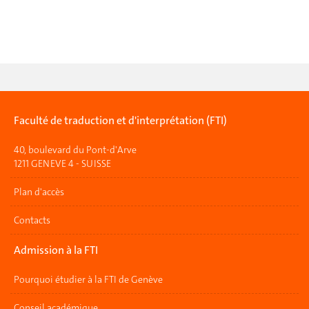
Faculté de traduction et d'interprétation (FTI)
40, boulevard du Pont-d'Arve
1211 GENEVE 4 - SUISSE
Plan d'accès
Contacts
Admission à la FTI
Pourquoi étudier à la FTI de Genève
Conseil académique