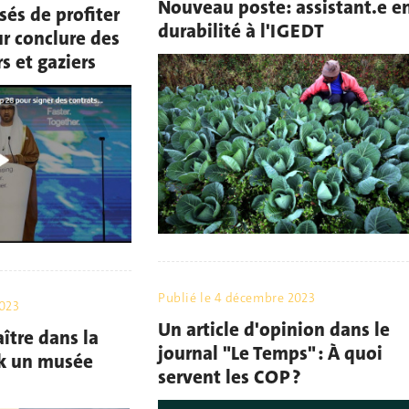
Nouveau poste: assistant.e e
sés de profiter
durabilité à l'IGEDT
r conclure des
s et gaziers
Publié le
4 décembre 2023
023
Un article d'opinion dans le
ître dans la
journal "Le Temps" : À quoi
sk un musée
servent les COP ?