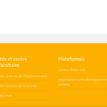
tés et centre
Plateformes
facultaire
Geneva Water Hub
t des Sciences de l'Environnement
Information sur le développemen
durable
des Sciences de la Société
de Droit