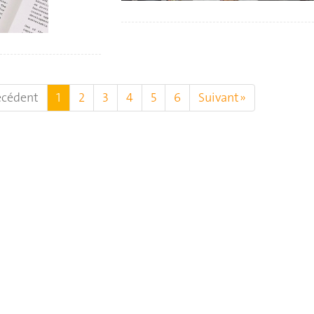
écédent
1
2
3
4
5
6
Suivant »