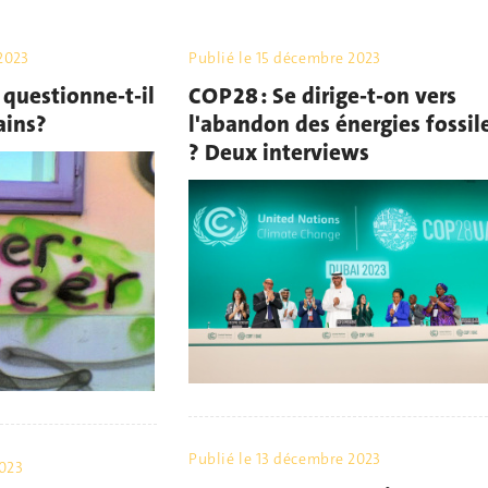
2023
Publié le
15 décembre 2023
 questionne-t-il
COP28 : Se dirige-t-on vers
ains?
l'abandon des énergies fossil
? Deux interviews
Publié le
13 décembre 2023
023