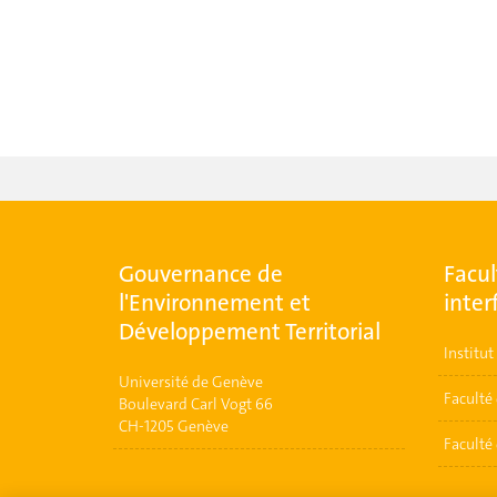
Gouvernance de
Facul
l'Environnement et
inter
Développement Territorial
Institu
Université de Genève
Faculté 
Boulevard Carl Vogt 66
CH-1205 Genève
Faculté 