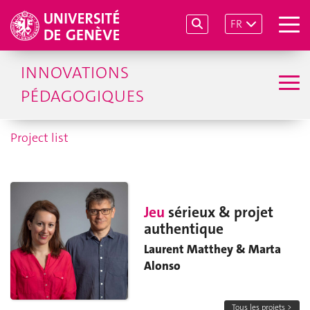
FR
INNOVATIONS
PÉDAGOGIQUES
Project list
Jeu
sérieux & projet
authentique
Laurent Matthey & Marta
Alonso
Tous les projets >