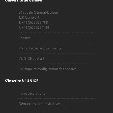
Université de Genève
24 rue du Général-Dufour
1211 Genève 4
T. +41 (0)22 379 71 11
F. +41 (0)22 379 11 34
Contact
Plans d'accès aux bâtiments
L'UNIGE de A à Z
Politique et configuration des cookies
S'inscrire à l'UNIGE
Immatriculations
Démarches administratives