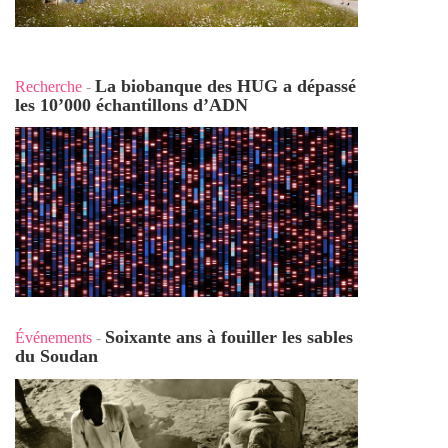
La biobanque des HUG a dépassé
Recherche
-
les 10’000 échantillons d’ADN
Soixante ans à fouiller les sables
Événements
-
du Soudan