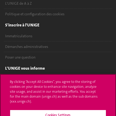
L'UNIGE de A à Z
Politique et configuration des cookies
S'inscrire à l'UNIGE
Immatriculations
Démarches administratives
Poser une question
L'UNIGE vous informe
UNIGE Mobile
By clicking “Accept All Cookies”, you agree to the storing of
cookies on your device to enhance site navigation, analyze
Médias
site usage, and assist in our marketing efforts. You accept
for the main domain (unige.ch) as well as the sub domains
Offres d'emploi
(xxx.unige.ch).
Bibliothèque
Cookies Settings