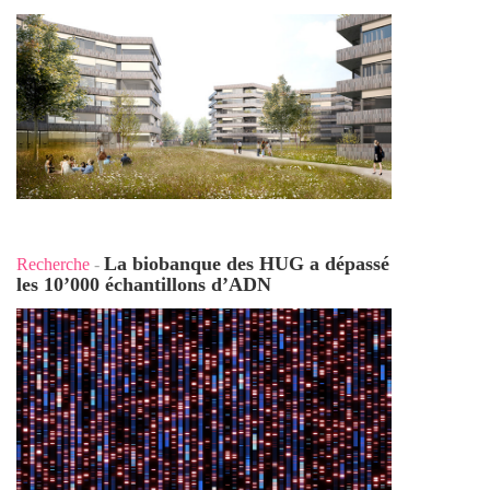
La biobanque des HUG a dépassé
Recherche
-
les 10’000 échantillons d’ADN