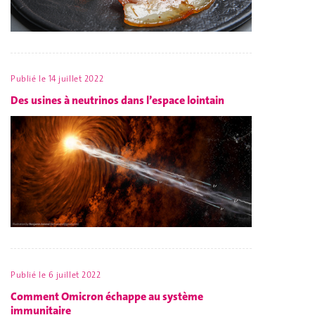
Publié le
14 juillet 2022
Des usines à neutrinos dans l’espace lointain
Publié le
6 juillet 2022
Comment Omicron échappe au système
immunitaire