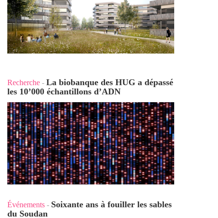
La biobanque des HUG a dépassé
Recherche
-
les 10’000 échantillons d’ADN
Soixante ans à fouiller les sables
Événements
-
du Soudan