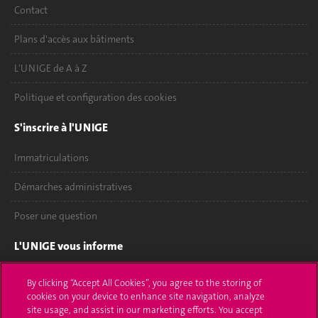
Contact
Plans d'accès aux bâtiments
L'UNIGE de A à Z
Politique et configuration des cookies
S'inscrire à l'UNIGE
Immatriculations
Démarches administratives
Poser une question
L'UNIGE vous informe
UNIGE Mobile
By clicking “Accept All Cookies”, you agree to the storing of
cookies on your device to enhance site navigation, analyze
Médias
site usage, and assist in our marketing efforts. You accept