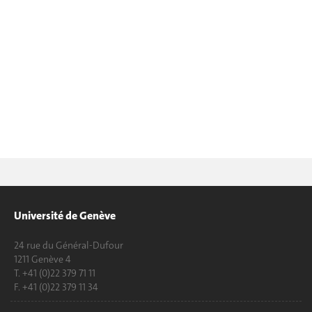
Université de Genève
24 rue du Général-Dufour
1211 Genève 4
T. +41 (0)22 379 71 11
F. +41 (0)22 379 11 34