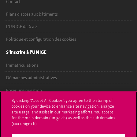
Contact
Plans d'accès aux bâtiments
L'UNIGE de A à Z
Politique et configuration des cookies
S'inscrire à l'UNIGE
Immatriculations
Démarches administratives
Poser une question
By clicking “Accept All Cookies”, you agree to the storing of
L'UNIGE vous informe
cookies on your device to enhance site navigation, analyze
site usage, and assist in our marketing efforts. You accept
UNIGE Mobile
for the main domain (unige.ch) as well as the sub domains
(xxx.unige.ch).
Médias