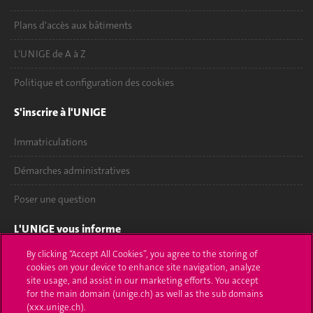
Plans d'accès aux bâtiments
L'UNIGE de A à Z
Politique et configuration des cookies
S'inscrire à l'UNIGE
Immatriculations
Démarches administratives
Poser une question
L'UNIGE vous informe
By clicking “Accept All Cookies”, you agree to the storing of
UNIGE Mobile
cookies on your device to enhance site navigation, analyze
site usage, and assist in our marketing efforts. You accept
Médias
for the main domain (unige.ch) as well as the sub domains
(xxx.unige.ch).