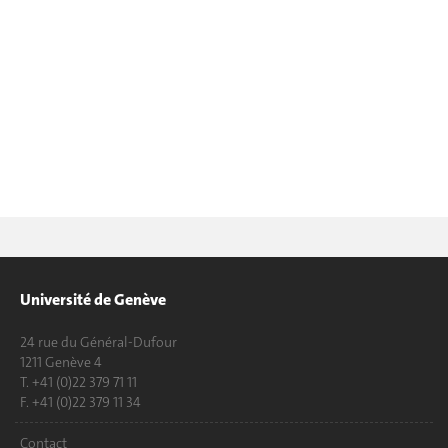
Université de Genève
24 rue du Général-Dufour
1211 Genève 4
T. +41 (0)22 379 71 11
F. +41 (0)22 379 11 34
Contact