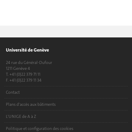
Université de Genève
24 rue du Général-Dufour
1211 Genève 4
T. +41 (0)22 379 71 11
F. +41 (0)22 379 11 34
Contact
Plans d'accès aux bâtiments
L'UNIGE de A à Z
Politique et configuration des cookies