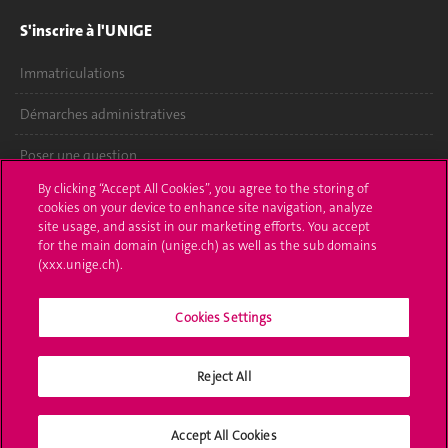
S'inscrire à l'UNIGE
Immatriculations
Démarches administratives
Poser une question
By clicking “Accept All Cookies”, you agree to the storing of
L'UNIGE vous informe
cookies on your device to enhance site navigation, analyze
site usage, and assist in our marketing efforts. You accept
UNIGE Mobile
for the main domain (unige.ch) as well as the sub domains
(xxx.unige.ch).
Médias
Cookies Settings
Offres d'emploi
Bibliothèque
Reject All
Calendrier académique
Accept All Cookies
Médias sociaux UNIGE