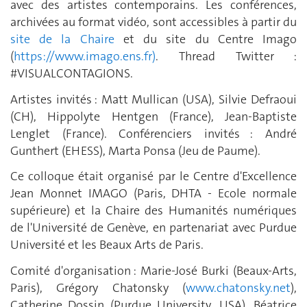
avec des artistes contemporains. Les conférences,
archivées au format vidéo, sont accessibles à partir du
site de la Chaire
et du site du Centre Imago
(
https://www.imago.ens.fr)
. Thread Twitter :
#VISUALCONTAGIONS.
Artistes invités : Matt Mullican (USA), Silvie Defraoui
(CH), Hippolyte Hentgen (France), Jean-Baptiste
Lenglet (France). Conférenciers invités : André
Gunthert (EHESS), Marta Ponsa (Jeu de Paume).
Ce colloque était organisé par le Centre d'Excellence
Jean Monnet IMAGO (Paris, DHTA - Ecole normale
supérieure) et la Chaire des Humanités numériques
de l'Université de Genève, en partenariat avec Purdue
Université et les Beaux Arts de Paris.
Comité d'organisation : Marie-José Burki (Beaux-Arts,
Paris), Grégory Chatonsky (
www.chatonsky.net
),
Catherine Dossin (Purdue University, USA), Béatrice