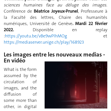
sciences humaines face au déluge des images.
Conférence de
Béatrice Joyeux-Prunel
, Professeure à
la Faculté des lettres, Chaire des humanités
numériques, Université de Genève
. Mardi 22 février
2022.
Disponible en replay
:
https://youtu.be/vBe9wPlhMOg
et
https://mediaserver.unige.ch/play/168923
Les images entre les nouveaux medias -
En vidé
o
What is the form
assumed by the
circulation of
images, and the
diffusion of
some more than
other, in digital