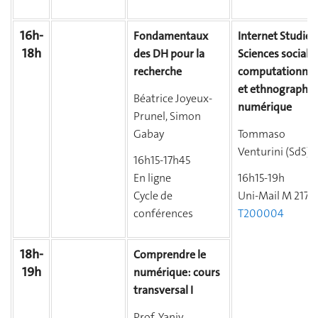
16h-
Fondamentaux
Internet Studies 
18h
des DH pour la
Sciences sociale
recherche
computationnel
et ethnographie
Béatrice Joyeux-
numérique
Prunel, Simon
Gabay
Tommaso
Venturini (SdS)
16h15-17h45
En ligne
16h15-19h
Cycle de
Uni-Mail M 2170
conférences
T200004
18h-
Comprendre le
19h
numérique: cours
transversal I
Prof. Yaniv