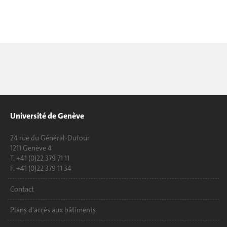
Université de Genève
24 rue du Général-Dufour
1211 Genève 4
T. +41 (0)22 379 71 11
F. +41 (0)22 379 11 34
Contact
Plans d'accès aux bâtiments