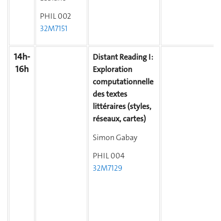
PHIL 002
32M7151
14h-
Distant Reading I :
16h
Exploration
computationnelle
des textes
littéraires (styles,
réseaux, cartes)
Simon Gabay
PHIL 004
32M7129