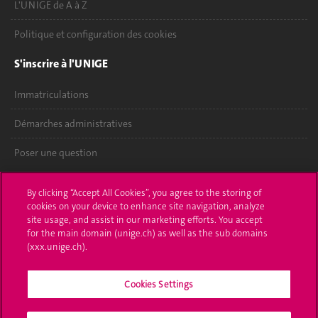
L'UNIGE de A à Z
Politique et configuration des cookies
S'inscrire à l'UNIGE
Immatriculations
Démarches administratives
Poser une question
L'UNIGE vous informe
By clicking “Accept All Cookies”, you agree to the storing of
cookies on your device to enhance site navigation, analyze
UNIGE Mobile
site usage, and assist in our marketing efforts. You accept
for the main domain (unige.ch) as well as the sub domains
Médias
(xxx.unige.ch).
Offres d'emploi
Cookies Settings
Bibliothèque