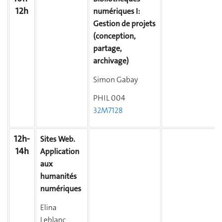
12h
numériques I:
Gestion de projets
(conception,
partage,
archivage)
Simon Gabay
PHIL 004
32M7128
12h-
Sites Web.
14h
Application
aux
humanités
numériques
Elina
Leblanc