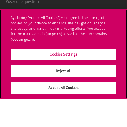
Poser une question
L'UNIGE vous informe
By clicking “Accept All Cookies”, you agree to the storing of
cookies on your device to enhance site navigation, analyze
UNIGE Mobile
site usage, and assist in our marketing efforts. You accept
for the main domain (unige.ch) as well as the sub domains
Médias
(xxx.unige.ch).
Offres d'emploi
Cookies Settings
Bibliothèque
Reject All
Calendrier académique
Médias sociaux UNIGE
Accept All Cookies
Accréditation