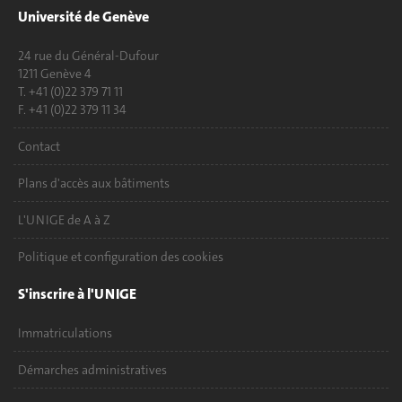
Université de Genève
24 rue du Général-Dufour
1211 Genève 4
T. +41 (0)22 379 71 11
F. +41 (0)22 379 11 34
Contact
Plans d'accès aux bâtiments
L'UNIGE de A à Z
Politique et configuration des cookies
S'inscrire à l'UNIGE
Immatriculations
Démarches administratives