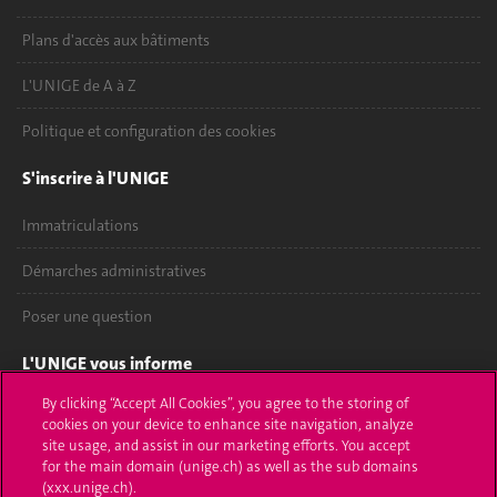
Plans d'accès aux bâtiments
L'UNIGE de A à Z
Politique et configuration des cookies
S'inscrire à l'UNIGE
Immatriculations
Démarches administratives
Poser une question
L'UNIGE vous informe
By clicking “Accept All Cookies”, you agree to the storing of
UNIGE Mobile
cookies on your device to enhance site navigation, analyze
site usage, and assist in our marketing efforts. You accept
Médias
for the main domain (unige.ch) as well as the sub domains
(xxx.unige.ch).