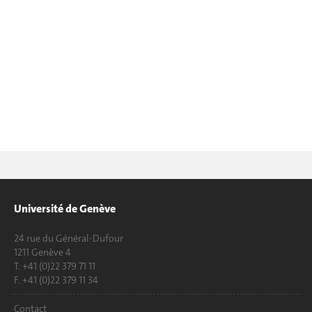
Université de Genève
24 rue du Général-Dufour
1211 Genève 4
T. +41 (0)22 379 71 11
F. +41 (0)22 379 11 34
Contact