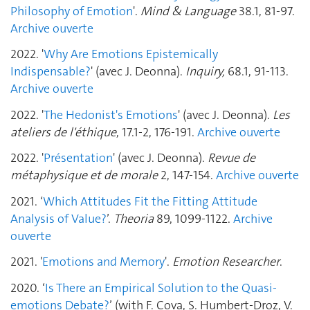
Philosophy of Emotion
'.
Mind & Language
38.1, 81-97.
Archive ouverte
2022. '
Why Are Emotions Epistemically
Indispensable?
' (avec J. Deonna).
Inquiry,
68.1, 91-113.
Archive ouverte
2022. '
The Hedonist's Emotions
' (avec J. Deonna).
Les
ateliers de l'éthique
, 17.1-2, 176-191.
Archive ouverte
2022. '
Présentation
' (avec J. Deonna).
Revue de
métaphysique et de morale
2, 147-154.
Archive ouverte
2021. ‘
Which Attitudes Fit the Fitting Attitude
Analysis of Value?
’.
Theoria
89, 1099-1122.
Archive
ouverte
2021. '
Emotions and Memory
'.
Emotion Researcher
.
2020. ‘
Is There an Empirical Solution to the Quasi-
emotions Debate?
’ (with F. Cova, S. Humbert-Droz, V.