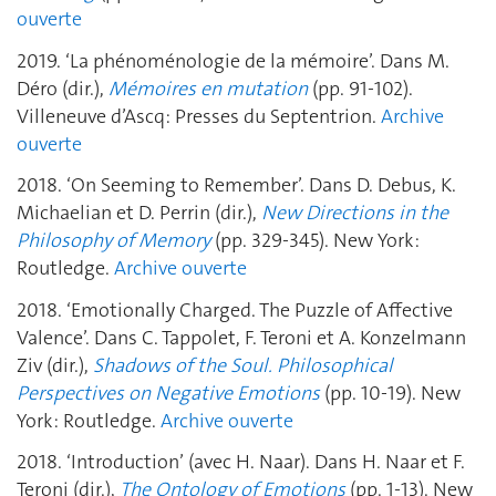
ouverte
2019. ‘La phénoménologie de la mémoire’. Dans M.
Déro (dir.),
Mémoires en mutation
(pp. 91-102).
Villeneuve d’Ascq: Presses du Septentrion.
Archive
ouverte
2018. ‘On Seeming to Remember’. Dans D. Debus, K.
Michaelian et D. Perrin (dir.),
New Directions in the
Philosophy of Memory
(pp. 329-345). New York:
Routledge.
Archive ouverte
2018. ‘Emotionally Charged. The Puzzle of Affective
Valence’. Dans C. Tappolet, F. Teroni et A. Konzelmann
Ziv (dir.),
Shadows of the Soul.
Philosophical
Perspectives on Negative Emotions
(pp. 10-19). New
York: Routledge.
Archive ouverte
2018. ‘Introduction’ (avec H. Naar). Dans H. Naar et F.
Teroni (dir.),
The Ontology of Emotions
(pp. 1-13). New