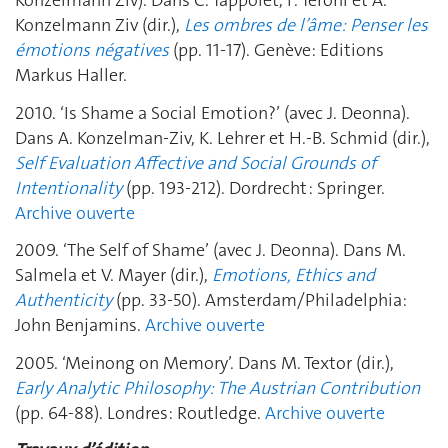
Konzelmann Ziv). Dans C. Tappolet, F. Teroni et A.
Konzelmann Ziv (dir.),
Les ombres de l’âme: Penser les
émotions négatives
(pp. 11-17). Genève: Editions
Markus Haller.
2010. ‘Is Shame a Social Emotion?’ (avec J. Deonna).
Dans A. Konzelman-Ziv, K. Lehrer et H.-B. Schmid (dir.),
Self Evaluation Affective and Social Grounds of
Intentionality
(pp. 193-212). Dordrecht : Springer.
Archive ouverte
2009. ‘The Self of Shame’ (avec J. Deonna). Dans M.
Salmela et V. Mayer (dir.),
Emotions, Ethics and
Authenticity
(pp. 33-50). Amsterdam/Philadelphia:
John Benjamins.
Archive ouverte
2005. ‘Meinong on Memory’. Dans M. Textor (dir.),
Early Analytic Philosophy: The Austrian Contribution
(pp. 64-88). Londres: Routledge.
Archive ouverte