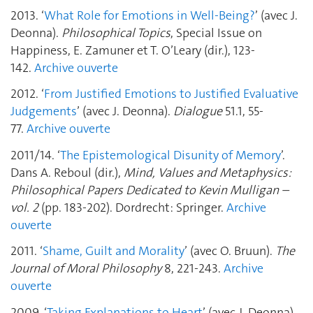
2013. ‘
What Role for Emotions in Well-Being?
’ (avec J.
Deonna).
Philosophical Topics
, Special Issue on
Happiness, E. Zamuner et T. O’Leary (dir.), 123-
142.
Archive ouverte
2012. ‘
From Justified Emotions to Justified Evaluative
Judgements
’ (avec J. Deonna).
Dialogue
51.1, 55-
77.
Archive ouverte
2011/14. ‘
The Epistemological Disunity of Memory
’.
Dans A. Reboul (dir.),
Mind, Values and Metaphysics:
Philosophical Papers Dedicated to Kevin Mulligan –
vol. 2
(pp. 183-202). Dordrecht: Springer.
Archive
ouverte
2011. ‘
Shame, Guilt and Morality
’ (avec O. Bruun).
The
Journal of Moral Philosophy
8, 221-243.
Archive
ouverte
2009. ‘
Taking Explanations to Heart
’ (avec J. Deonna).