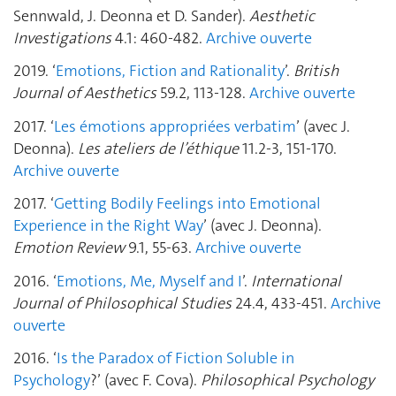
Sennwald, J. Deonna et D. Sander).
Aesthetic
Investigations
4.1: 460-482.
Archive ouverte
2019. ‘
Emotions, Fiction and Rationality
’.
British
Journal of Aesthetics
59.2, 113-128.
Archive ouverte
2017. ‘
Les émotions appropriées verbatim
’ (avec J.
Deonna).
Les ateliers de l’éthique
11.2-3, 151-170.
Archive ouverte
2017. ‘
Getting Bodily Feelings into Emotional
Experience in the Right Way
’ (avec J. Deonna).
Emotion Review
9.1, 55-63.
Archive ouverte
2016. ‘
Emotions, Me, Myself and I
’.
International
Journal of Philosophical Studies
24.4, 433-451.
Archive
ouverte
2016. ‘
Is the Paradox of Fiction Soluble in
Psychology
?’ (avec F. Cova).
Philosophical Psychology