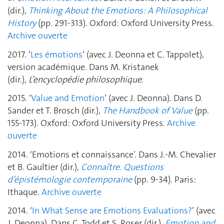
(dir.),
Thinking About the Emotions: A Philosophical
History
(pp. 291-313). Oxford: Oxford University Press.
Archive ouverte
2017. ‘
Les émotions
’ (avec J. Deonna et C. Tappolet),
version académique. Dans M. Kristanek
(dir.),
L’encyclopédie philosophique
.
2015. ‘
Value and Emotion
’ (avec J. Deonna). Dans D.
Sander et T. Brosch (dir.),
The Handbook of Value
(pp.
155-173). Oxford: Oxford University Press.
Archive
ouverte
2014. ‘Emotions et connaissance’. Dans J.-M. Chevalier
et B. Gaultier (dir.),
Connaître. Questions
d’épistémologie contemporaine
(pp. 9-34). Paris:
Ithaque.
Archive ouverte
2014. ‘
In What Sense are Emotions Evaluations?
’ (avec
J. Deonna). Dans C. Todd et S. Roser (dir.),
Emotion and