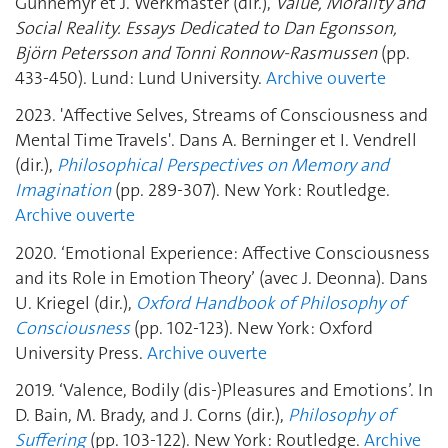
Gunnemyr et J. Werkmäster (dir.),
Value, Morality and
Social Reality. Essays Dedicated to Dan Egonsson,
Björn Petersson and Tonni Ronnow-Rasmussen
(pp.
433-450). Lund: Lund University.
Archive ouverte
2023. 'Affective Selves, Streams of Consciousness and
Mental Time Travels'. Dans A. Berninger et I. Vendrell
(dir.),
Philosophical Perspectives on Memory and
Imagination
(pp. 289-307). New York: Routledge.
Archive ouverte
2020. ‘Emotional Experience: Affective Consciousness
and its Role in Emotion Theory’ (avec J. Deonna). Dans
U. Kriegel (dir.),
Oxford Handbook of Philosophy of
Consciousness
(pp. 102-123). New York: Oxford
University Press.
Archive ouverte
2019. ‘Valence, Bodily (dis-)Pleasures and Emotions’. In
D. Bain, M. Brady, and J. Corns (dir.),
Philosophy of
Suffering
(pp. 103-122). New York: Routledge.
Archive