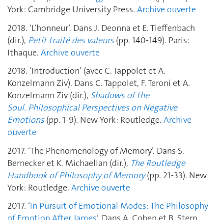
York: Cambridge University Press.
Archive ouverte
2018. ‘L’honneur’. Dans J. Deonna et E. Tieffenbach
(dir.),
Petit traité des valeurs
(pp. 140-149). Paris:
Ithaque.
Archive ouverte
2018. ‘Introduction’ (avec C. Tappolet et A.
Konzelmann Ziv). Dans C. Tappolet, F. Teroni et A.
Konzelmann Ziv (dir.),
Shadows of the
Soul.
Philosophical Perspectives on Negative
Emotions
(pp. 1-9). New York: Routledge.
Archive
ouverte
2017. ‘The Phenomenology of Memory’. Dans S.
Bernecker et K. Michaelian (dir.),
The Routledge
Handbook of Philosophy of Memory
(pp. 21-33). New
York: Routledge.
Archive ouverte
2017. ‘
In Pursuit of Emotional Modes: The Philosophy
of Emotion After James
’. Dans A. Cohen et B. Stern