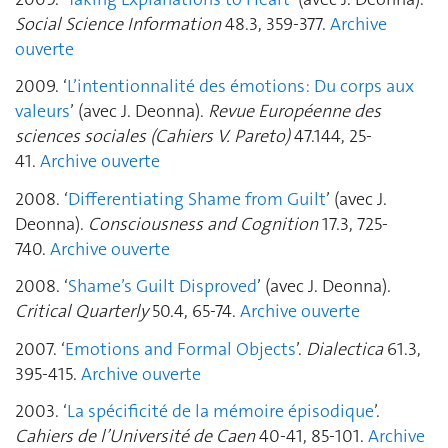
Social Science Information
48.3, 359-377.
Archive
ouverte
2009. ‘
L’intentionnalité des émotions: Du corps aux
valeurs
’ (avec J. Deonna).
Revue Européenne des
sciences sociales (Cahiers V. Pareto)
47.144, 25-
41.
Archive ouverte
2008. ‘
Differentiating Shame from Guilt
’ (avec J.
Deonna).
Consciousness and Cognition
17.3, 725-
740.
Archive ouverte
2008. ‘
Shame’s Guilt Disproved
’ (avec J. Deonna).
Critical Quarterly
50.4, 65-74.
Archive ouverte
2007. ‘
Emotions and Formal Objects
’.
Dialectica
61.3,
395-415.
Archive ouverte
2003. ‘
La spécificité de la mémoire épisodique
’.
Cahiers de l’Université de Caen
40-41, 85-101.
Archive