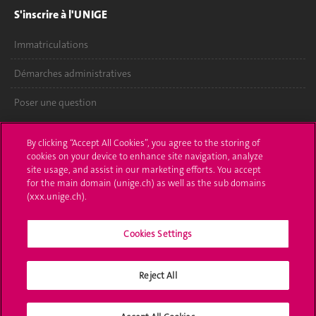
S'inscrire à l'UNIGE
Immatriculations
Démarches administratives
Poser une question
L'UNIGE vous informe
By clicking “Accept All Cookies”, you agree to the storing of
cookies on your device to enhance site navigation, analyze
UNIGE Mobile
site usage, and assist in our marketing efforts. You accept
for the main domain (unige.ch) as well as the sub domains
Médias
(xxx.unige.ch).
Offres d'emploi
Cookies Settings
Bibliothèque
Reject All
Calendrier académique
Médias sociaux UNIGE