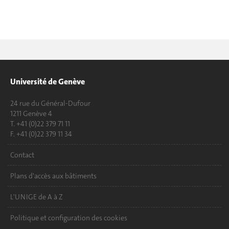
Université de Genève
24 rue du Général-Dufour
1211 Genève 4
T. +41 (0)22 379 71 11
F. +41 (0)22 379 11 34
Contact
Plans d'accès aux bâtiments
L'UNIGE de A à Z
Politique et configuration des cookies