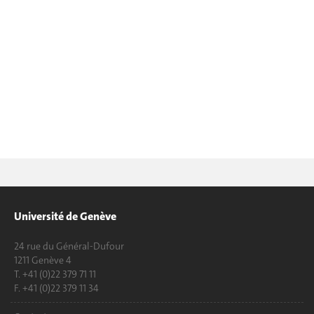
Université de Genève
24 rue du Général-Dufour
1211 Genève 4
T. +41 (0)22 379 71 11
F. +41 (0)22 379 11 34