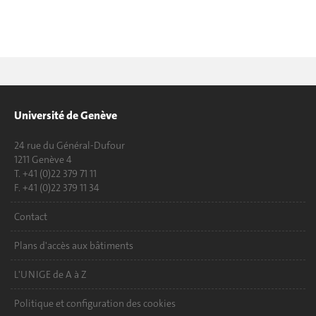
Université de Genève
24 rue du Général-Dufour
1211 Genève 4
T. +41 (0)22 379 71 11
F. +41 (0)22 379 11 34
Contact
Plans d'accès aux bâtiments
L'UNIGE de A à Z
Politique et configuration des cookies