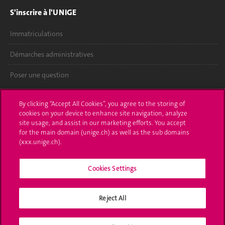
S'inscrire à l'UNIGE
Immatriculations
Démarches administratives
Poser une question
L'UNIGE vous informe
By clicking “Accept All Cookies”, you agree to the storing of
cookies on your device to enhance site navigation, analyze
UNIGE Mobile
site usage, and assist in our marketing efforts. You accept
for the main domain (unige.ch) as well as the sub domains
Médias
(xxx.unige.ch).
Offres d'emploi
Cookies Settings
Bibliothèque
Reject All
Calendrier académique
Médias sociaux UNIGE