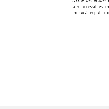
À côté des études r
sont accessibles, ma
mieux à un public i