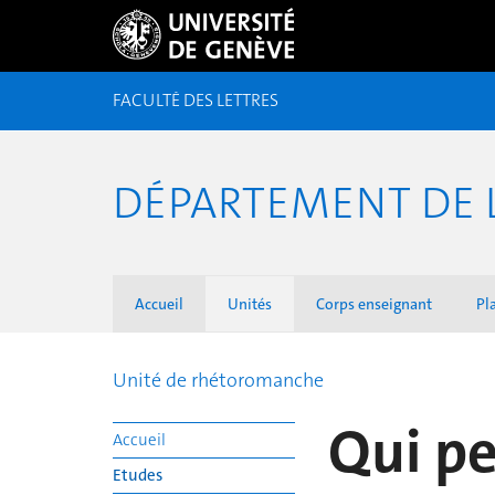
FACULTÉ DES LETTRES
DÉPARTEMENT DE 
Accueil
Unités
Corps enseignant
Pl
Unité de rhétoromanche
Qui pe
Accueil
Etudes