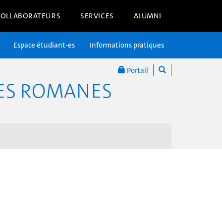
COLLABORATEURS
SERVICES
ALUMNI
Espace étudiant-es
Informations pratiques
Portail
RES ROMANES