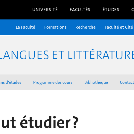
UNIVERSITÉ
FACULTÉS
ÉTUDES
La Faculté
Formations
Recherche
Faculté et Cité
LANGUES ET LITTÉRATU
ans d'études
Programme des cours
Bibliothèque
Contact
ut étudier ?