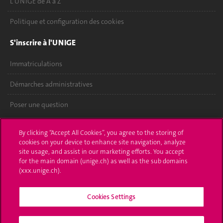
L'UNIGE de A à Z
Politique et configuration des cookies
S'inscrire à l'UNIGE
Immatriculations
Démarches administratives
Poser une question
L'UNIGE vous informe
By clicking “Accept All Cookies”, you agree to the storing of
cookies on your device to enhance site navigation, analyze
UNIGE Mobile
site usage, and assist in our marketing efforts. You accept
for the main domain (unige.ch) as well as the sub domains
Médias
(xxx.unige.ch).
Offres d'emploi
Cookies Settings
Bibliothèque