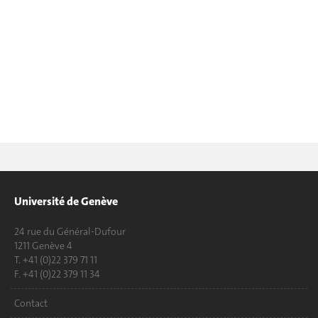
Université de Genève
24 rue du Général-Dufour
1211 Genève 4
T. +41 (0)22 379 71 11
F. +41 (0)22 379 11 34
Contact