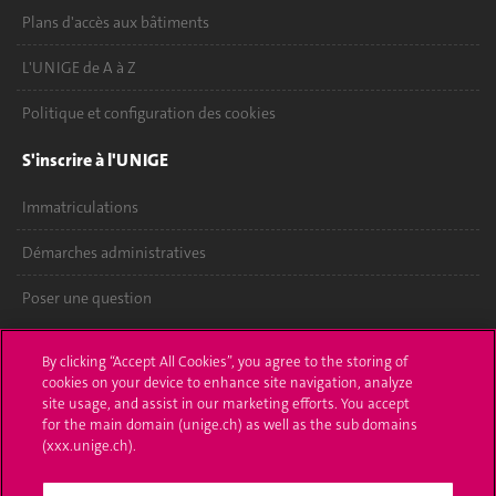
Plans d'accès aux bâtiments
L'UNIGE de A à Z
Politique et configuration des cookies
S'inscrire à l'UNIGE
Immatriculations
Démarches administratives
Poser une question
L'UNIGE vous informe
By clicking “Accept All Cookies”, you agree to the storing of
cookies on your device to enhance site navigation, analyze
UNIGE Mobile
site usage, and assist in our marketing efforts. You accept
for the main domain (unige.ch) as well as the sub domains
Médias
(xxx.unige.ch).
Offres d'emploi