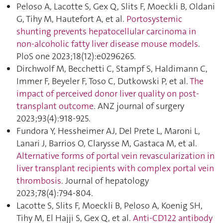
Peloso A, Lacotte S, Gex Q, Slits F, Moeckli B, Oldani
G, Tihy M, Hautefort A, et al.
Portosystemic
shunting prevents hepatocellular carcinoma in
non-alcoholic fatty liver disease mouse models
.
PloS one 2023;18(12):e0296265.
Dirchwolf M, Becchetti C, Stampf S, Haldimann C,
Immer F, Beyeler F, Toso C, Dutkowski P, et al.
The
impact of perceived donor liver quality on post-
transplant outcome
. ANZ journal of surgery
2023;93(4):918‑925.
Fundora Y, Hessheimer AJ, Del Prete L, Maroni L,
Lanari J, Barrios O, Clarysse M, Gastaca M, et al.
Alternative forms of portal vein revascularization in
liver transplant recipients with complex portal vein
thrombosis
. Journal of hepatology
2023;78(4):794‑804.
Lacotte S, Slits F, Moeckli B, Peloso A, Koenig SH,
Tihy M, El Hajji S, Gex Q, et al.
Anti-CD122 antibody