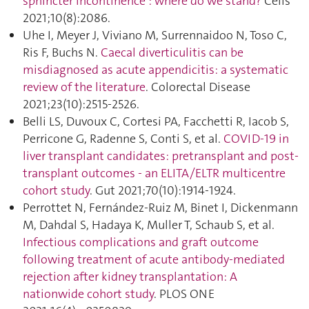
sphincter incontinence : where do we stand?
Cells
2021;10(8):2086.
Uhe I, Meyer J, Viviano M, Surrennaidoo N, Toso C,
Ris F, Buchs N.
Caecal diverticulitis can be
misdiagnosed as acute appendicitis: a systematic
review of the literature
. Colorectal Disease
2021;23(10):2515‑2526.
Belli LS, Duvoux C, Cortesi PA, Facchetti R, Iacob S,
Perricone G, Radenne S, Conti S, et al.
COVID-19 in
liver transplant candidates: pretransplant and post-
transplant outcomes - an ELITA/ELTR multicentre
cohort study
. Gut 2021;70(10):1914‑1924.
Perrottet N, Fernández-Ruiz M, Binet I, Dickenmann
M, Dahdal S, Hadaya K, Muller T, Schaub S, et al.
Infectious complications and graft outcome
following treatment of acute antibody-mediated
rejection after kidney transplantation: A
nationwide cohort study
. PLOS ONE