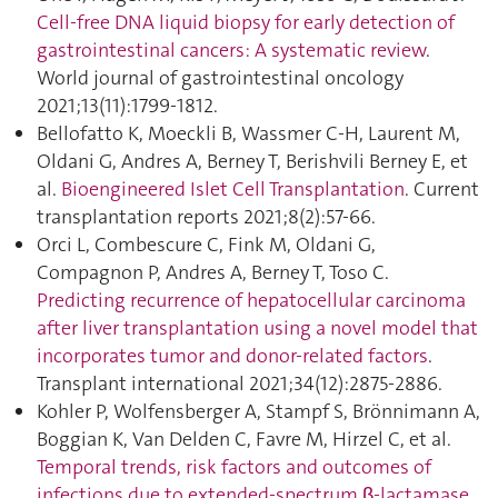
Cell-free DNA liquid biopsy for early detection of
gastrointestinal cancers: A systematic review
.
World journal of gastrointestinal oncology
2021;13(11):1799‑1812.
Bellofatto K, Moeckli B, Wassmer C-H, Laurent M,
Oldani G, Andres A, Berney T, Berishvili Berney E, et
al.
Bioengineered Islet Cell Transplantation
. Current
transplantation reports 2021;8(2):57‑66.
Orci L, Combescure C, Fink M, Oldani G,
Compagnon P, Andres A, Berney T, Toso C.
Predicting recurrence of hepatocellular carcinoma
after liver transplantation using a novel model that
incorporates tumor and donor-related factors
.
Transplant international 2021;34(12):2875‑2886.
Kohler P, Wolfensberger A, Stampf S, Brönnimann A,
Boggian K, Van Delden C, Favre M, Hirzel C, et al.
Temporal trends, risk factors and outcomes of
infections due to extended-spectrum β-lactamase