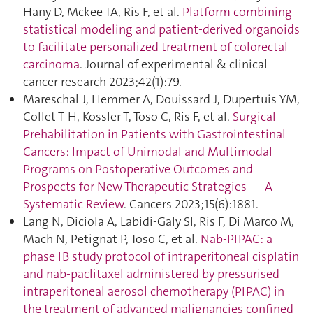
Hany D, Mckee TA, Ris F, et al.
Platform combining
statistical modeling and patient-derived organoids
to facilitate personalized treatment of colorectal
carcinoma
. Journal of experimental & clinical
cancer research 2023;42(1):79.
Mareschal J, Hemmer A, Douissard J, Dupertuis YM,
Collet T-H, Kossler T, Toso C, Ris F, et al.
Surgical
Prehabilitation in Patients with Gastrointestinal
Cancers: Impact of Unimodal and Multimodal
Programs on Postoperative Outcomes and
Prospects for New Therapeutic Strategies — A
Systematic Review
. Cancers 2023;15(6):1881.
Lang N, Diciola A, Labidi-Galy SI, Ris F, Di Marco M,
Mach N, Petignat P, Toso C, et al.
Nab-PIPAC: a
phase IB study protocol of intraperitoneal cisplatin
and nab-paclitaxel administered by pressurised
intraperitoneal aerosol chemotherapy (PIPAC) in
the treatment of advanced malignancies confined