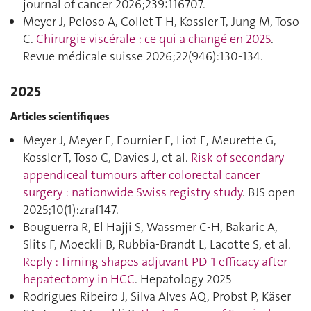
journal of cancer 2026;239:116707.
Meyer J, Peloso A, Collet T-H, Kossler T, Jung M, Toso
C.
Chirurgie viscérale : ce qui a changé en 2025
.
Revue médicale suisse 2026;22(946):130‑134.
2025
Articles scientifiques
Meyer J, Meyer E, Fournier E, Liot E, Meurette G,
Kossler T, Toso C, Davies J, et al.
Risk of secondary
appendiceal tumours after colorectal cancer
surgery : nationwide Swiss registry study
. BJS open
2025;10(1):zraf147.
Bouguerra R, El Hajji S, Wassmer C-H, Bakaric A,
Slits F, Moeckli B, Rubbia-Brandt L, Lacotte S, et al.
Reply : Timing shapes adjuvant PD-1 efficacy after
hepatectomy in HCC
. Hepatology 2025
Rodrigues Ribeiro J, Silva Alves AQ, Probst P, Käser