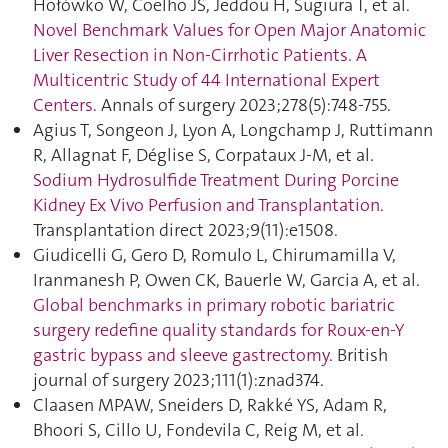
Hołówko W, Coelho JS, Jeddou H, Sugiura T, et al.
Novel Benchmark Values for Open Major Anatomic
Liver Resection in Non-Cirrhotic Patients. A
Multicentric Study of 44 International Expert
Centers
. Annals of surgery 2023;278(5):748‑755.
Agius T, Songeon J, Lyon A, Longchamp J, Ruttimann
R, Allagnat F, Déglise S, Corpataux J-M, et al.
Sodium Hydrosulfide Treatment During Porcine
Kidney Ex Vivo Perfusion and Transplantation
.
Transplantation direct 2023;9(11):e1508.
Giudicelli G, Gero D, Romulo L, Chirumamilla V,
Iranmanesh P, Owen CK, Bauerle W, Garcia A, et al.
Global benchmarks in primary robotic bariatric
surgery redefine quality standards for Roux-en-Y
gastric bypass and sleeve gastrectomy
. British
journal of surgery 2023;111(1):znad374.
Claasen MPAW, Sneiders D, Rakké YS, Adam R,
Bhoori S, Cillo U, Fondevila C, Reig M, et al.