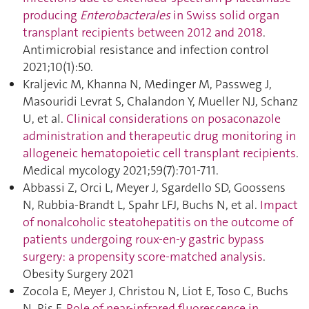
producing
Enterobacterales
in Swiss solid organ
transplant recipients between 2012 and 2018
.
Antimicrobial resistance and infection control
2021;10(1):50.
Kraljevic M, Khanna N, Medinger M, Passweg J,
Masouridi Levrat S, Chalandon Y, Mueller NJ, Schanz
U, et al.
Clinical considerations on posaconazole
administration and therapeutic drug monitoring in
allogeneic hematopoietic cell transplant recipients
.
Medical mycology 2021;59(7):701‑711.
Abbassi Z, Orci L, Meyer J, Sgardello SD, Goossens
N, Rubbia-Brandt L, Spahr LFJ, Buchs N, et al.
Impact
of nonalcoholic steatohepatitis on the outcome of
patients undergoing roux-en-y gastric bypass
surgery: a propensity score-matched analysis
.
Obesity Surgery 2021
Zocola E, Meyer J, Christou N, Liot E, Toso C, Buchs
N, Ris F.
Role of near-infrared fluorescence in