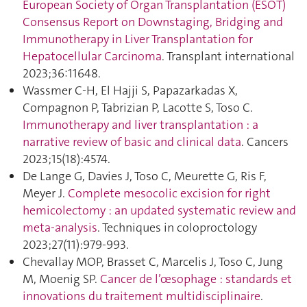
European Society of Organ Transplantation (ESOT)
Consensus Report on Downstaging, Bridging and
Immunotherapy in Liver Transplantation for
Hepatocellular Carcinoma
. Transplant international
2023;36:11648.
Wassmer C-H, El Hajji S, Papazarkadas X,
Compagnon P, Tabrizian P, Lacotte S, Toso C.
Immunotherapy and liver transplantation : a
narrative review of basic and clinical data
. Cancers
2023;15(18):4574.
De Lange G, Davies J, Toso C, Meurette G, Ris F,
Meyer J.
Complete mesocolic excision for right
hemicolectomy : an updated systematic review and
meta-analysis
. Techniques in coloproctology
2023;27(11):979‑993.
Chevallay MOP, Brasset C, Marcelis J, Toso C, Jung
M, Moenig SP.
Cancer de l’œsophage : standards et
innovations du traitement multidisciplinaire
.