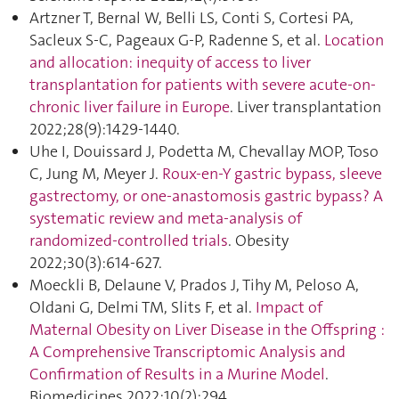
Artzner T, Bernal W, Belli LS, Conti S, Cortesi PA,
Sacleux S-C, Pageaux G-P, Radenne S, et al.
Location
and allocation: inequity of access to liver
transplantation for patients with severe acute-on-
chronic liver failure in Europe
. Liver transplantation
2022;28(9):1429‑1440.
Uhe I, Douissard J, Podetta M, Chevallay MOP, Toso
C, Jung M, Meyer J.
Roux-en-Y gastric bypass, sleeve
gastrectomy, or one-anastomosis gastric bypass? A
systematic review and meta-analysis of
randomized-controlled trials
. Obesity
2022;30(3):614‑627.
Moeckli B, Delaune V, Prados J, Tihy M, Peloso A,
Oldani G, Delmi TM, Slits F, et al.
Impact of
Maternal Obesity on Liver Disease in the Offspring :
A Comprehensive Transcriptomic Analysis and
Confirmation of Results in a Murine Model
.
Biomedicines 2022;10(2):294.