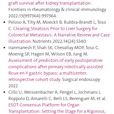
graft survival after kidney transplantation
.
Frontiers in rheumatology & clinical immunology
2022;13(997364):997364.
Peloso A, Tihy M, Moeckli B, Rubbia-Brandt L, Toso
C.
Clearing Steatosis Prior to Liver Surgery for
Colorectal Metastasis: A Narrative Review and Case
Illustration
. Nutrients 2022;14(24):5340.
Iranmanesh P, Shah SK, Chevallay MOP, Toso C,
Moenig SP, Hagen M, Wilson EB, Jung M.
Assessment of predictors of early postoperative
complications after primary robotically assisted
Roux-en-Y gastric bypass: a multicenter,
retrospective cohort study
. Surgical endoscopy
2022
Cillo U, Weissenbacher A, Pengel L, Jochmans I,
Roppolo D, Amarelli C, Belli LS, Berenguer M, et al.
ESOT Consensus Platform for Organ
Transplantation: Setting the Stage for a Rigorous,