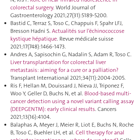
colorectal surgery
. World Journal of
Gastroenterology 2021;27(31):5189‑5200.
Bastid C, Terraz S, Toso C, Chappuis F, Spahr LFJ,
Bresson Hadni S.
Actualités sur l’échinococcose
kystique hépatique
. Revue médicale suisse
2021;17(748):1466‑1473.
Andres A, Sapisochin G, Nadalin S, Adam R, Toso C.
Liver transplantation for colorectal liver
metastasis: aiming for a cure or a palliation?
Transplant International 2021;34(11):2004‑2005.
Ris F, Hellan M, Douissard J, Nieva JJ, Triponez F,
Woo Y, Geller D, Buchs N, et al.
Blood-based multi-
cancer detection using a novel variant calling assay
(DEEPGENTM): early clinical results
. Cancers
2021;13(16):4104.
Balaphas A, Meyer J, Meier R, Liot E, Buchs N, Roche
B, Toso C, Buehler LH, et al.
Cell therapy for anal