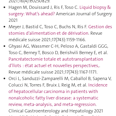
2021;16(4):e0250829.
Hagen M, Douissard J, Ris F, Toso C.
Liquid biopsy &
surgery: What’s ahead?
American Journal of Surgery
2021
Meyer J, Bastid C, Toso C, Buchs N, Ris F.
Gestion des
stomies d’alimentation et de dérivation
. Revue
médicale suisse 2021;17(743):1159‑1166.
Ghyasi AG, Wassmer C-H, Peloso A, Gastaldi GGG,
Toso C, Berney T, Bosco D, Berishvili Berney E, et al.
Pancréatectomie totale et autotransplantation
d’îlots : état actuel et nouvelles perspectives,
.
Revue médicale suisse 2021;17(743):1167‑1171.
Orci L, Sanduzzi-Zamparelli M, Caballol B, Sapena V,
Colucci N, Torres F, Bruix J, Reig M, et al.
Incidence
of hepatocellular carcinoma in patients with
nonalcoholic fatty liver disease: a systematic
review, meta-analysis, and meta-regression
.
Clinical Gastroenterology and Hepatology 2021