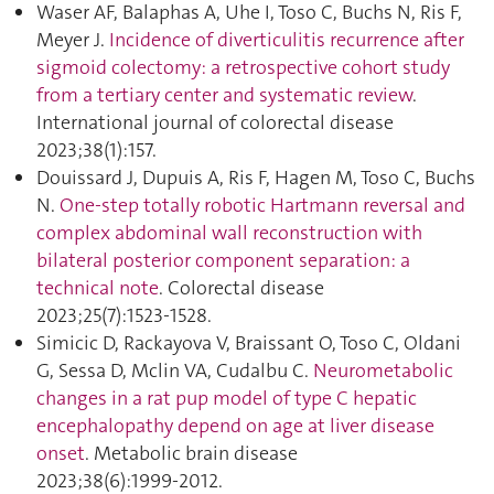
Waser AF, Balaphas A, Uhe I, Toso C, Buchs N, Ris F,
Meyer J.
Incidence of diverticulitis recurrence after
sigmoid colectomy: a retrospective cohort study
from a tertiary center and systematic review
.
International journal of colorectal disease
2023;38(1):157.
Douissard J, Dupuis A, Ris F, Hagen M, Toso C, Buchs
N.
One-step totally robotic Hartmann reversal and
complex abdominal wall reconstruction with
bilateral posterior component separation: a
technical note
. Colorectal disease
2023;25(7):1523‑1528.
Simicic D, Rackayova V, Braissant O, Toso C, Oldani
G, Sessa D, Mclin VA, Cudalbu C.
Neurometabolic
changes in a rat pup model of type C hepatic
encephalopathy depend on age at liver disease
onset
. Metabolic brain disease
2023;38(6):1999‑2012.