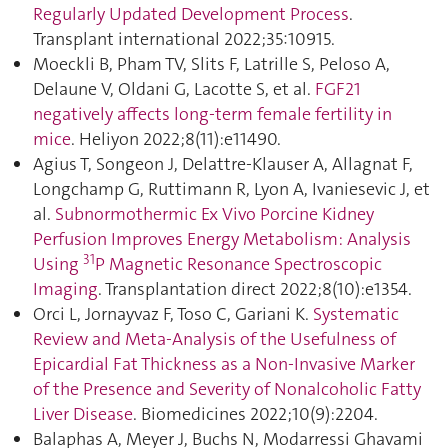
Regularly Updated Development Process
.
Transplant international 2022;35:10915.
Moeckli B, Pham TV, Slits F, Latrille S, Peloso A,
Delaune V, Oldani G, Lacotte S, et al.
FGF21
negatively affects long-term female fertility in
mice
. Heliyon 2022;8(11):e11490.
Agius T, Songeon J, Delattre-Klauser A, Allagnat F,
Longchamp G, Ruttimann R, Lyon A, Ivaniesevic J, et
al.
Subnormothermic Ex Vivo Porcine Kidney
Perfusion Improves Energy Metabolism: Analysis
31
Using
P Magnetic Resonance Spectroscopic
Imaging
. Transplantation direct 2022;8(10):e1354.
Orci L, Jornayvaz F, Toso C, Gariani K.
Systematic
Review and Meta-Analysis of the Usefulness of
Epicardial Fat Thickness as a Non-Invasive Marker
of the Presence and Severity of Nonalcoholic Fatty
Liver Disease
. Biomedicines 2022;10(9):2204.
Balaphas A, Meyer J, Buchs N, Modarressi Ghavami