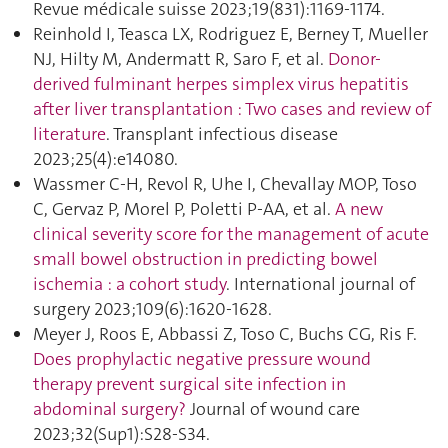
Revue médicale suisse 2023;19(831):1169‑1174.
Reinhold I, Teasca LX, Rodriguez E, Berney T, Mueller
NJ, Hilty M, Andermatt R, Saro F, et al.
Donor-
derived fulminant herpes simplex virus hepatitis
after liver transplantation : Two cases and review of
literature
. Transplant infectious disease
2023;25(4):e14080.
Wassmer C-H, Revol R, Uhe I, Chevallay MOP, Toso
C, Gervaz P, Morel P, Poletti P-AA, et al.
A new
clinical severity score for the management of acute
small bowel obstruction in predicting bowel
ischemia : a cohort study
. International journal of
surgery 2023;109(6):1620‑1628.
Meyer J, Roos E, Abbassi Z, Toso C, Buchs CG, Ris F.
Does prophylactic negative pressure wound
therapy prevent surgical site infection in
abdominal surgery?
Journal of wound care
2023;32(Sup1):S28‑S34.