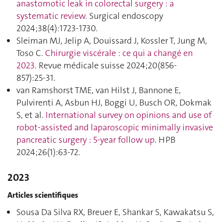
anastomotic leak in colorectal surgery : a
systematic review
. Surgical endoscopy
2024;38(4):1723‑1730.
Sleiman MJ, Jelip A, Douissard J, Kossler T, Jung M,
Toso C.
Chirurgie viscérale : ce qui a changé en
2023
. Revue médicale suisse 2024;20(856-
857):25‑31.
van Ramshorst TME, van Hilst J, Bannone E,
Pulvirenti A, Asbun HJ, Boggi U, Busch OR, Dokmak
S, et al.
International survey on opinions and use of
robot-assisted and laparoscopic minimally invasive
pancreatic surgery : 5-year follow up
. HPB
2024;26(1):63‑72.
2023
Articles scientifiques
Sousa Da Silva RX, Breuer E, Shankar S, Kawakatsu S,