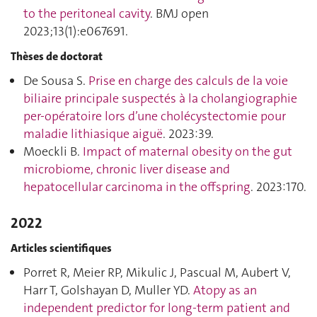
to the peritoneal cavity
. BMJ open
2023;13(1):e067691.
Thèses de doctorat
De Sousa S.
Prise en charge des calculs de la voie
biliaire principale suspectés à la cholangiographie
per-opératoire lors d’une cholécystectomie pour
maladie lithiasique aiguë
. 2023:39.
Moeckli B.
Impact of maternal obesity on the gut
microbiome, chronic liver disease and
hepatocellular carcinoma in the offspring
. 2023:170.
2022
Articles scientifiques
Porret R, Meier RP, Mikulic J, Pascual M, Aubert V,
Harr T, Golshayan D, Muller YD.
Atopy as an
independent predictor for long-term patient and