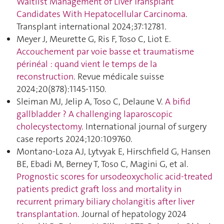
Waitlist Management of Liver Transplant
Candidates With Hepatocellular Carcinoma
.
Transplant international 2024;37:12781.
Meyer J, Meurette G, Ris F, Toso C, Liot E.
Accouchement par voie basse et traumatisme
périnéal : quand vient le temps de la
reconstruction
. Revue médicale suisse
2024;20(878):1145‑1150.
Sleiman MJ, Jelip A, Toso C, Delaune V.
A bifid
gallbladder ? A challenging laparoscopic
cholecystectomy
. International journal of surgery
case reports 2024;120:109760.
Montano-Loza AJ, Lytvyak E, Hirschfield G, Hansen
BE, Ebadi M, Berney T, Toso C, Magini G, et al.
Prognostic scores for ursodeoxycholic acid-treated
patients predict graft loss and mortality in
recurrent primary biliary cholangitis after liver
transplantation
. Journal of hepatology 2024