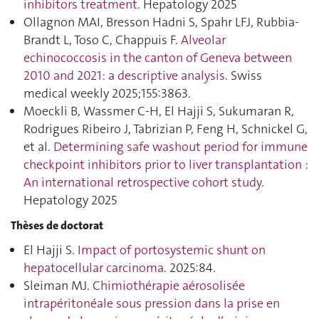
inhibitors treatment
. Hepatology 2025
Ollagnon MAI, Bresson Hadni S, Spahr LFJ, Rubbia-
Brandt L, Toso C, Chappuis F.
Alveolar
echinococcosis in the canton of Geneva between
2010 and 2021: a descriptive analysis
. Swiss
medical weekly 2025;155:3863.
Moeckli B, Wassmer C-H, El Hajji S, Sukumaran R,
Rodrigues Ribeiro J, Tabrizian P, Feng H, Schnickel G,
et al.
Determining safe washout period for immune
checkpoint inhibitors prior to liver transplantation :
An international retrospective cohort study
.
Hepatology 2025
Thèses de doctorat
El Hajji S.
Impact of portosystemic shunt on
hepatocellular carcinoma
. 2025:84.
Sleiman MJ.
Chimiothérapie aérosolisée
intrapéritonéale sous pression dans la prise en