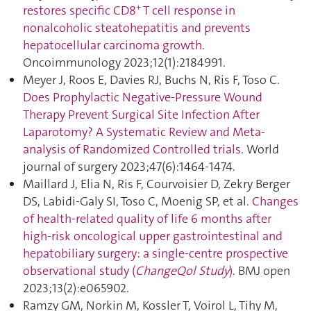
+
restores specific CD8
T cell response in
nonalcoholic steatohepatitis and prevents
hepatocellular carcinoma growth
.
Oncoimmunology 2023;12(1):2184991.
Meyer J, Roos E, Davies RJ, Buchs N, Ris F, Toso C.
Does Prophylactic Negative-Pressure Wound
Therapy Prevent Surgical Site Infection After
Laparotomy? A Systematic Review and Meta-
analysis of Randomized Controlled trials
. World
journal of surgery 2023;47(6):1464‑1474.
Maillard J, Elia N, Ris F, Courvoisier D, Zekry Berger
DS, Labidi-Galy SI, Toso C, Moenig SP, et al.
Changes
of health-related quality of life 6 months after
high-risk oncological upper gastrointestinal and
hepatobiliary surgery: a single-centre prospective
observational study (
ChangeQol Study
)
. BMJ open
2023;13(2):e065902.
Ramzy GM, Norkin M, Kossler T, Voirol L, Tihy M,