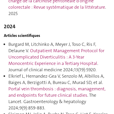
charge de la carcinose péritonéale d’origine
colorectale : Revue systématique de la littérature
.
2025
2024
Articles scientifiques
Burgard M, Litchinko A, Meyer J, Toso C, Ris F,
Delaune V.
Outpatient Management Protocol for
Uncomplicated Diverticulitis : A 3-Year
Monocentric Experience in a Tertiary Hospital
.
Journal of clinical medicine 2024;13(19):5920.
Elkrief L, Hernandez-Gea V, Senzolo M, Albillos A,
Baiges A, Berzigotti A, Bureau C, Murad SD, et al.
Portal vein thrombosis : diagnosis, management,
and endpoints for future clinical studies
. The
Lancet. Gastroenterology & hepatology
2024;9(9):859‑883.