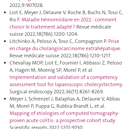
2022;9:907028.
Liot E, Meyer J, Delaune V, Roche B, Buchs N, Toso C,
Ris F.
Maladie hémorroïdaire en 2022 : comment
choisir le traitement adapté ?
Revue médicale
suisse 2022;18(786):1200‑1204.
Litchinko A, Peloso A, Toso C, Compagnon P.
Prise
en charge du cholangiocarcinome extrahépatique
.
Revue médicale suisse 2022;18(786):1210‑1217.
Chevallay MOP, Liot E, Fournier I, Abbassi Z, Peloso
A, Hagen M, Moenig SP, Morel P, et al.
Implementation and validation of a competency
assessment tool for laparoscopic cholecystectomy
.
Surgical endoscopy 2022;36(11):8261‑8269.
Meyer J, Schrenzel J, Balaphas A, Delaune V, Abbas
M, Morel P, Puppa G, Rubbia-Brandt L, et al.
Mapping of etiologies of computed tomography-
proven acute colitis: a prospective cohort study
.
Scientific reports 2022;12(1):9730.