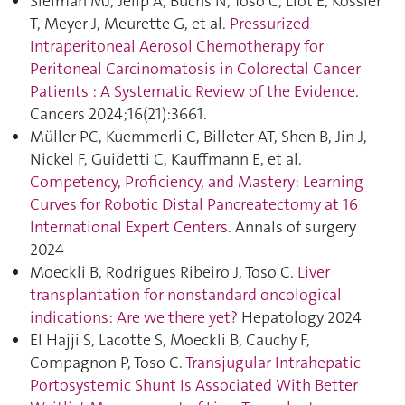
Sleiman MJ, Jelip A, Buchs N, Toso C, Liot E, Kossler
T, Meyer J, Meurette G, et al.
Pressurized
Intraperitoneal Aerosol Chemotherapy for
Peritoneal Carcinomatosis in Colorectal Cancer
Patients : A Systematic Review of the Evidence
.
Cancers 2024;16(21):3661.
Müller PC, Kuemmerli C, Billeter AT, Shen B, Jin J,
Nickel F, Guidetti C, Kauffmann E, et al.
Competency, Proficiency, and Mastery: Learning
Curves for Robotic Distal Pancreatectomy at 16
International Expert Centers
. Annals of surgery
2024
Moeckli B, Rodrigues Ribeiro J, Toso C.
Liver
transplantation for nonstandard oncological
indications: Are we there yet?
Hepatology 2024
El Hajji S, Lacotte S, Moeckli B, Cauchy F,
Compagnon P, Toso C.
Transjugular Intrahepatic
Portosystemic Shunt Is Associated With Better