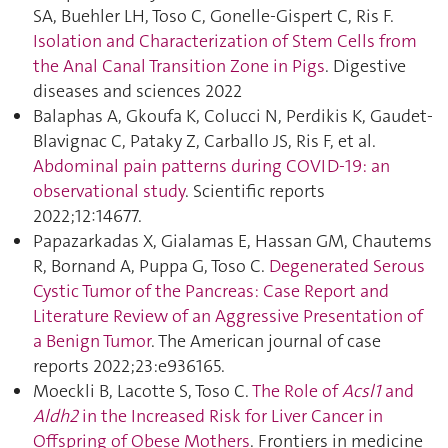
SA, Buehler LH, Toso C, Gonelle-Gispert C, Ris F.
Isolation and Characterization of Stem Cells from
the Anal Canal Transition Zone in Pigs
. Digestive
diseases and sciences 2022
Balaphas A, Gkoufa K, Colucci N, Perdikis K, Gaudet-
Blavignac C, Pataky Z, Carballo JS, Ris F, et al.
Abdominal pain patterns during COVID-19: an
observational study
. Scientific reports
2022;12:14677.
Papazarkadas X, Gialamas E, Hassan GM, Chautems
R, Bornand A, Puppa G, Toso C.
Degenerated Serous
Cystic Tumor of the Pancreas: Case Report and
Literature Review of an Aggressive Presentation of
a Benign Tumor
. The American journal of case
reports 2022;23:e936165.
Moeckli B, Lacotte S, Toso C.
The Role of
Acsl1
and
Aldh2
in the Increased Risk for Liver Cancer in
Offspring of Obese Mothers
. Frontiers in medicine