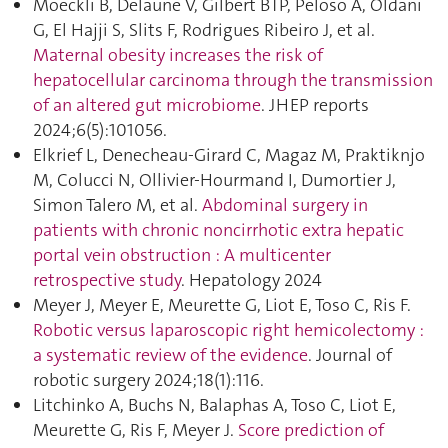
Moeckli B, Delaune V, Gilbert BTP, Peloso A, Oldani
G, El Hajji S, Slits F, Rodrigues Ribeiro J, et al.
Maternal obesity increases the risk of
hepatocellular carcinoma through the transmission
of an altered gut microbiome
. JHEP reports
2024;6(5):101056.
Elkrief L, Denecheau-Girard C, Magaz M, Praktiknjo
M, Colucci N, Ollivier-Hourmand I, Dumortier J,
Simon Talero M, et al.
Abdominal surgery in
patients with chronic noncirrhotic extra hepatic
portal vein obstruction : A multicenter
retrospective study
. Hepatology 2024
Meyer J, Meyer E, Meurette G, Liot E, Toso C, Ris F.
Robotic versus laparoscopic right hemicolectomy :
a systematic review of the evidence
. Journal of
robotic surgery 2024;18(1):116.
Litchinko A, Buchs N, Balaphas A, Toso C, Liot E,
Meurette G, Ris F, Meyer J.
Score prediction of