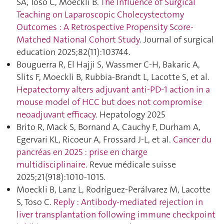
SA, Toso C, Moeckli B.
The Influence of Surgical
Teaching on Laparoscopic Cholecystectomy
Outcomes : A Retrospective Propensity Score-
Matched National Cohort Study
. Journal of surgical
education 2025;82(11):103744.
Bouguerra R, El Hajji S, Wassmer C-H, Bakaric A,
Slits F, Moeckli B, Rubbia-Brandt L, Lacotte S, et al.
Hepatectomy alters adjuvant anti-PD-1 action in a
mouse model of HCC but does not compromise
neoadjuvant efficacy
. Hepatology 2025
Brito R, Mack S, Bornand A, Cauchy F, Durham A,
Egervari KL, Ricoeur A, Frossard J-L, et al.
Cancer du
pancréas en 2025 : prise en charge
multidisciplinaire
. Revue médicale suisse
2025;21(918):1010‑1015.
Moeckli B, Lanz L, Rodríguez-Perálvarez M, Lacotte
S, Toso C.
Reply : Antibody-mediated rejection in
liver transplantation following immune checkpoint