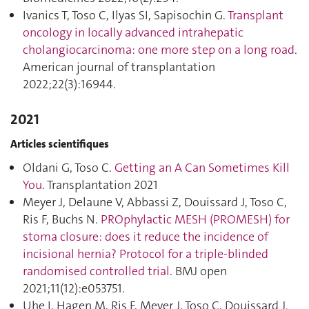
Ivanics T, Toso C, Ilyas SI, Sapisochin G.
Transplant
oncology in locally advanced intrahepatic
cholangiocarcinoma: one more step on a long road
.
American journal of transplantation
2022;22(3):16944.
2021
Articles scientifiques
Oldani G, Toso C.
Getting an A Can Sometimes Kill
You
. Transplantation 2021
Meyer J, Delaune V, Abbassi Z, Douissard J, Toso C,
Ris F, Buchs N.
PROphylactic MESH (PROMESH) for
stoma closure: does it reduce the incidence of
incisional hernia? Protocol for a triple-blinded
randomised controlled trial
. BMJ open
2021;11(12):e053751.
Uhe I, Hagen M, Ris F, Meyer J, Toso C, Douissard J.