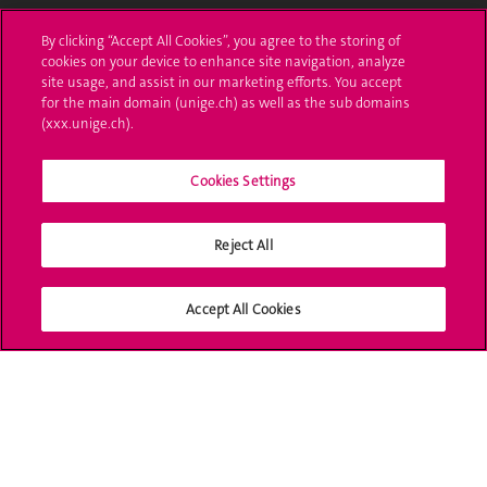
L'UNIGE vous informe
By clicking “Accept All Cookies”, you agree to the storing of
cookies on your device to enhance site navigation, analyze
UNIGE Mobile
site usage, and assist in our marketing efforts. You accept
for the main domain (unige.ch) as well as the sub domains
Médias
(xxx.unige.ch).
Offres d'emploi
Cookies Settings
Bibliothèque
Reject All
Calendrier académique
Médias sociaux UNIGE
Accept All Cookies
Accréditation