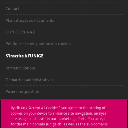
Contact
Plans d'accès aux bâtiments
L'UNIGE de A à Z
Politique et configuration des cookies
S'inscrire à l'UNIGE
Immatriculations
Démarches administratives
Poser une question
L'UNIGE vous informe
By clicking “Accept All Cookies”, you agree to the storing of
cookies on your device to enhance site navigation, analyze
UNIGE Mobile
site usage, and assist in our marketing efforts. You accept
for the main domain (unige.ch) as well as the sub domains
Médias