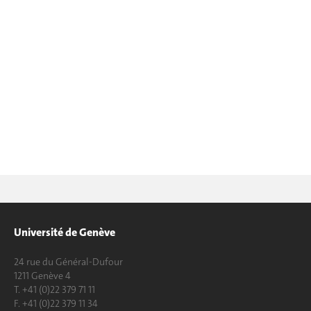
Université de Genève
24 rue du Général-Dufour
1211 Genève 4
T. +41 (0)22 379 71 11
F. +41 (0)22 379 11 34