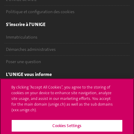
Politique et configuration des cookies
S'inscrire à l'UNIGE
Immatriculations
Démarches administratives
Poser une question
L'UNIGE vous informe
UNIGE Mobile
By clicking “Accept All Cookies”, you agree to the storing of
cookies on your device to enhance site navigation, analyze
site usage, and assist in our marketing efforts. You accept
Médias
for the main domain (unige.ch) as well as the sub domains
(xxx.unige.ch).
Offres d'emploi
Bibliothèque
Cookies Settings