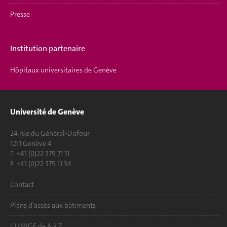
Presse
Institution partenaire
Hôpitaux universitaires de Genève
Université de Genève
24 rue du Général-Dufour
1211 Genève 4
T. +41 (0)22 379 71 11
F. +41 (0)22 379 11 34
Contact
Plans d'accès aux bâtiments
L'UNIGE de A à Z