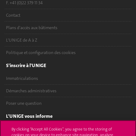
F. +41 (0)22 379 11 34
Contact
Plans d'accès aux bâtiments
L'UNIGE de A à Z
Politique et configuration des cookies
S'inscrire à l'UNIGE
Immatriculations
Démarches administratives
Poser une question
L'UNIGE vous informe
UNIGE Mobile
By clicking “Accept All Cookies”, you agree to the storing of
cookies on your device to enhance site navigation, analyze