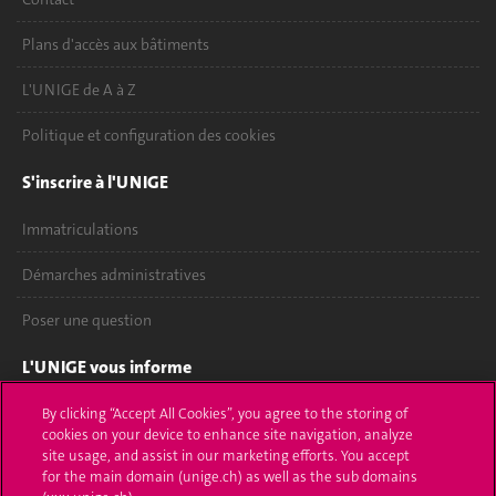
Plans d'accès aux bâtiments
L'UNIGE de A à Z
Politique et configuration des cookies
S'inscrire à l'UNIGE
Immatriculations
Démarches administratives
Poser une question
L'UNIGE vous informe
UNIGE Mobile
By clicking “Accept All Cookies”, you agree to the storing of
cookies on your device to enhance site navigation, analyze
site usage, and assist in our marketing efforts. You accept
Médias
for the main domain (unige.ch) as well as the sub domains