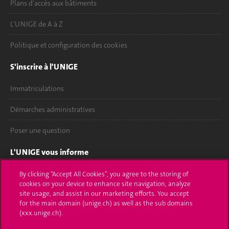
Plans d'accès aux bâtiments
L'UNIGE de A à Z
Politique et configuration des cookies
S'inscrire à l'UNIGE
Immatriculations
Démarches administratives
Poser une question
L'UNIGE vous informe
UNIGE Mobile
By clicking “Accept All Cookies”, you agree to the storing of
cookies on your device to enhance site navigation, analyze
site usage, and assist in our marketing efforts. You accept
Médias
for the main domain (unige.ch) as well as the sub domains
(xxx.unige.ch).
Offres d'emploi