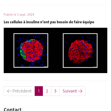
Publié le
3 sept. 2024
Les cellules à insuline n’ont pas besoin de faire équipe
(actuel)
← Précédent
1
2
3
Suivant →
Contact