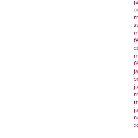
j
o
m
a
m
f
d
m
f
j
o
j
m
m
j
n
o