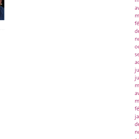
m
a
m
f
d
n
o
s
a
j
j
m
a
m
f
j
d
n