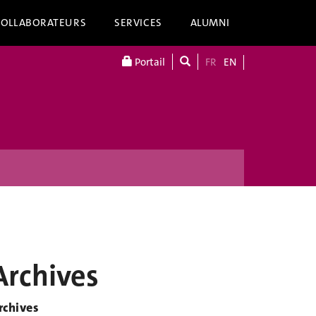
COLLABORATEURS
SERVICES
ALUMNI
Portail
FR
EN
Archives
rchives