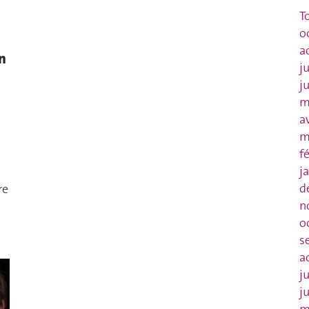
T
o
a
n
j
j
m
a
m
f
j
d
re
n
o
s
a
j
j