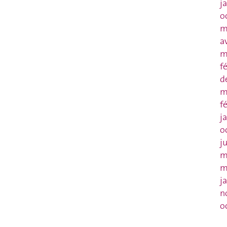
j
o
m
a
m
f
d
m
f
j
o
j
m
m
j
n
o