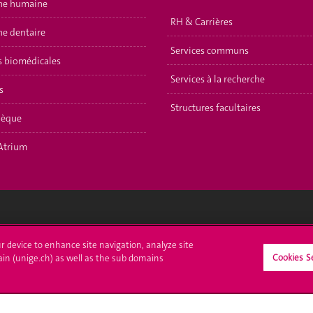
ne humaine
RH & Carrières
e dentaire
Services communs
s biomédicales
Services à la recherche
s
Structures facultaires
hèque
Atrium
crire à l'UNIGE
L'UNIGE vous informe
ur device to enhance site navigation, analyze site
Cookies S
ain (unige.ch) as well as the sub domains
culations
UNIGE Mobile
es administratives
Médias