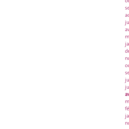
o
s
a
j
a
m
j
d
n
o
s
j
j
a
m
f
j
n