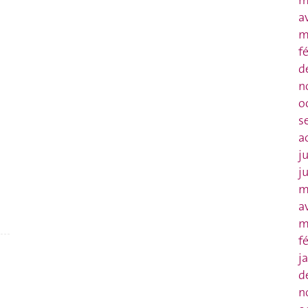
m
a
m
f
d
n
o
s
a
j
j
m
a
m
f
j
d
n