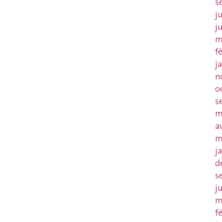
s
j
j
m
f
j
n
o
s
m
a
m
j
d
s
j
m
f