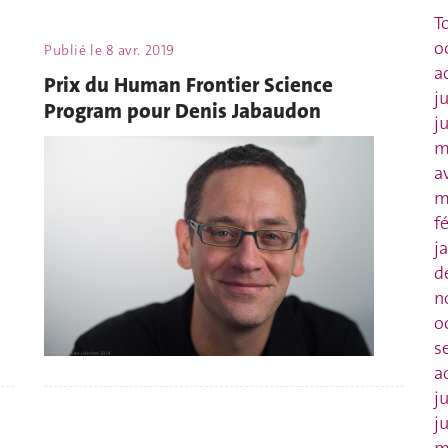
T
o
Publié le
8 avr. 2019
a
Prix du Human Frontier Science
j
Program pour Denis Jabaudon
j
m
a
m
f
j
d
n
o
s
a
j
j