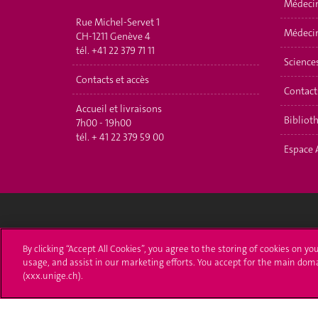
Médeci
Rue Michel-Servet 1
Médecin
CH-1211 Genève 4
tél.
+41 22 379 71 11
Science
Contacts et accès
Contact
Accueil et livraisons
Bibliot
7h00 - 19h00
tél.
+ 41 22 379 59 00
Espace 
Université de Genève
S'ins
By clicking “Accept All Cookies”, you agree to the storing of cookies on yo
usage, and assist in our marketing efforts. You accept for the main dom
24 rue du Général-Dufour
Immatri
(xxx.unige.ch).
1211 Genève 4
T. +41 (0)22 379 71 11
Démarch
F. +41 (0)22 379 11 34