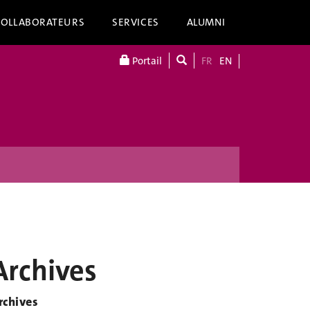
COLLABORATEURS
SERVICES
ALUMNI
Portail
FR
EN
Archives
rchives