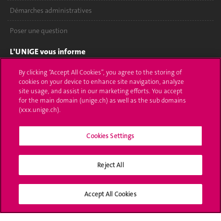
Démarches administratives
Poser une question
L'UNIGE vous informe
UNIGE Mobile
By clicking “Accept All Cookies”, you agree to the storing of
cookies on your device to enhance site navigation, analyze
site usage, and assist in our marketing efforts. You accept
Médias
for the main domain (unige.ch) as well as the sub domains
(xxx.unige.ch).
Offres d'emploi
Bibliothèque
Cookies Settings
Calendrier académique
Reject All
Médias sociaux UNIGE
Accept All Cookies