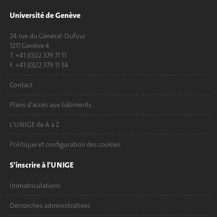
Université de Genève
24 rue du Général-Dufour
1211 Genève 4
T. +41 (0)22 379 71 11
F. +41 (0)22 379 11 34
Contact
Plans d'accès aux bâtiments
L'UNIGE de A à Z
Politique et configuration des cookies
S'inscrire à l'UNIGE
Immatriculations
Démarches administratives