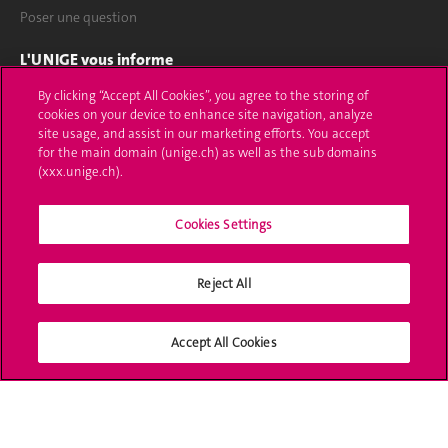
Poser une question
L'UNIGE vous informe
By clicking “Accept All Cookies”, you agree to the storing of
UNIGE Mobile
cookies on your device to enhance site navigation, analyze
site usage, and assist in our marketing efforts. You accept
Médias
for the main domain (unige.ch) as well as the sub domains
(xxx.unige.ch).
Offres d'emploi
Bibliothèque
Cookies Settings
Calendrier académique
Reject All
Médias sociaux UNIGE
Accept All Cookies
Accréditation