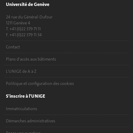
Université de Genève
24 rue du Général-Dufour
1211 Genève 4
T. +41 (0)22 379 71 11
F. +41 (0)22 379 11 34
Contact
Plans d'accès aux bâtiments
L'UNIGE de A à Z
Politique et configuration des cookies
S'inscrire à l'UNIGE
Immatriculations
Démarches administratives