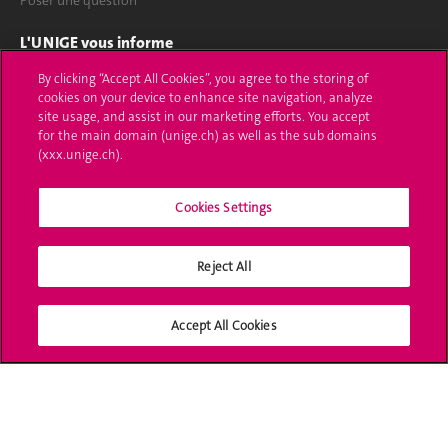
Poser une question
L'UNIGE vous informe
By clicking “Accept All Cookies”, you agree to the storing of
UNIGE Mobile
cookies on your device to enhance site navigation, analyze
site usage, and assist in our marketing efforts. You accept
Médias
for the main domain (unige.ch) as well as the sub domains
(xxx.unige.ch).
Offres d'emploi
Bibliothèque
Cookies Settings
Calendrier académique
Reject All
Médias sociaux UNIGE
Accept All Cookies
Accréditation