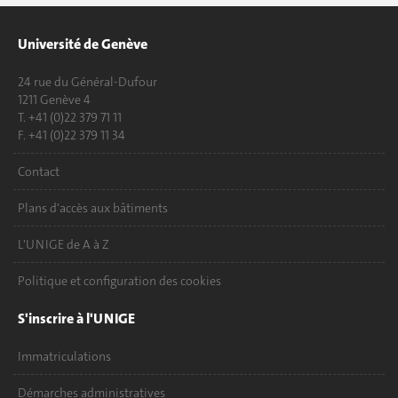
Université de Genève
24 rue du Général-Dufour
1211 Genève 4
T. +41 (0)22 379 71 11
F. +41 (0)22 379 11 34
Contact
Plans d'accès aux bâtiments
L'UNIGE de A à Z
Politique et configuration des cookies
S'inscrire à l'UNIGE
Immatriculations
Démarches administratives