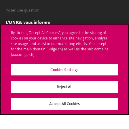
Poser une question
L'UNIGE vous informe
By clicking “Accept All Cookies”, you agree to the storing of
UNIGE Mobile
cookies on your device to enhance site navigation, analyze
site usage, and assist in our marketing efforts. You accept
Médias
for the main domain (unige.ch) as well as the sub domains
(xxx.unige.ch).
Offres d'emploi
Bibliothèque
Cookies Settings
Calendrier académique
Reject All
Médias sociaux UNIGE
Accept All Cookies
Accréditation