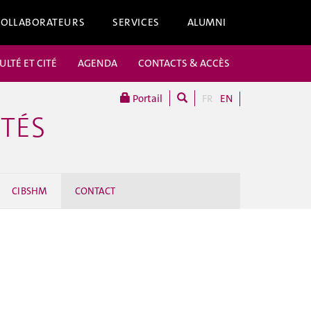
COLLABORATEURS
SERVICES
ALUMNI
ULTÉ ET CITÉ
AGENDA
CONTACTS & ACCÈS
Portail
FR
EN
ITÉS
CIBSHM
CONTACT