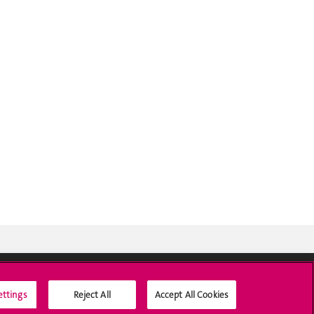
ettings
Reject All
Accept All Cookies
Médias sociaux UNIGE