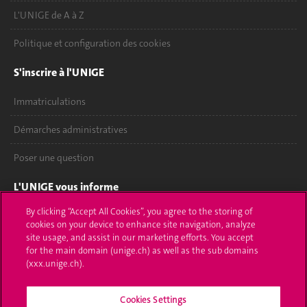
L'UNIGE de A à Z
Politique et configuration des cookies
S'inscrire à l'UNIGE
Immatriculations
Démarches administratives
Poser une question
L'UNIGE vous informe
By clicking “Accept All Cookies”, you agree to the storing of
UNIGE Mobile
cookies on your device to enhance site navigation, analyze
site usage, and assist in our marketing efforts. You accept
Médias
for the main domain (unige.ch) as well as the sub domains
(xxx.unige.ch).
Offres d'emploi
Bibliothèque
Cookies Settings