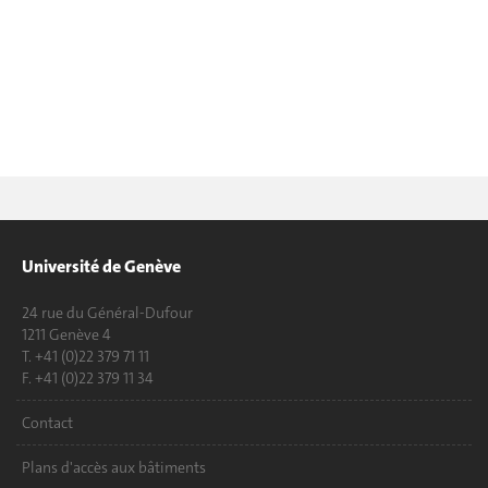
Université de Genève
24 rue du Général-Dufour
1211 Genève 4
T. +41 (0)22 379 71 11
F. +41 (0)22 379 11 34
Contact
Plans d'accès aux bâtiments