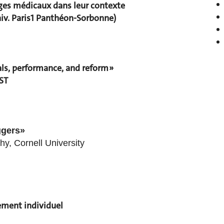
lages médicaux dans leur contexte
niv. Paris1 Panthéon-Sorbonne)
als, performance, and reform »
ST
ggers»
y, Cornell University
nement individuel