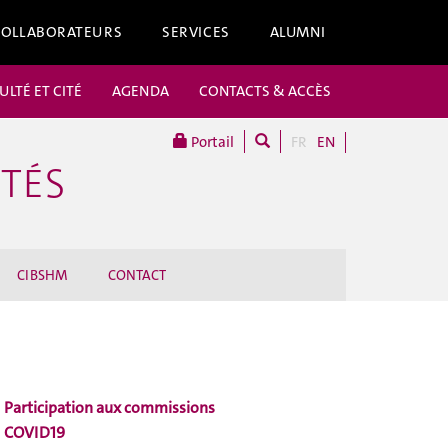
COLLABORATEURS
SERVICES
ALUMNI
ULTÉ ET CITÉ
AGENDA
CONTACTS & ACCÈS
Portail
FR
EN
ITÉS
CIBSHM
CONTACT
Participation aux commissions
COVID19