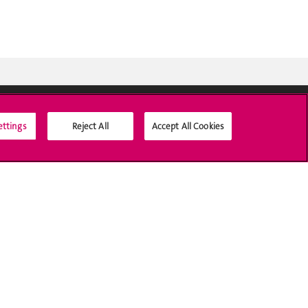
ettings
Reject All
Accept All Cookies
Médias sociaux UNIGE
Accréditation