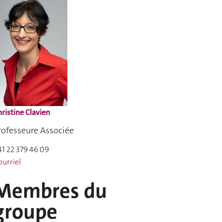
ristine Clavien
rofesseure Associée
41 22 379 46 09
urriel
Membres du
groupe