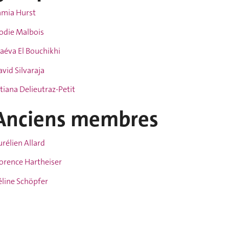
amia Hurst
lodie Malbois
aéva El Bouchikhi
vid Silvaraja
tiana Delieutraz-Petit
Anciens membres
rélien Allard
lorence Hartheiser
éline Schöpfer