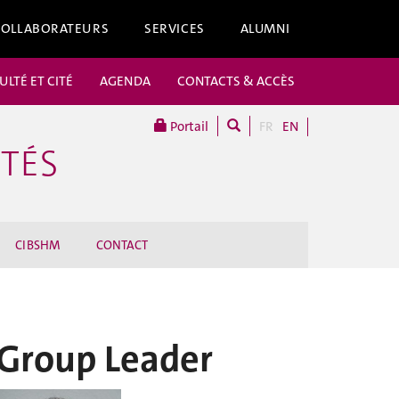
COLLABORATEURS
SERVICES
ALUMNI
ULTÉ ET CITÉ
AGENDA
CONTACTS & ACCÈS
Portail
FR
EN
ITÉS
CIBSHM
CONTACT
Group Leader