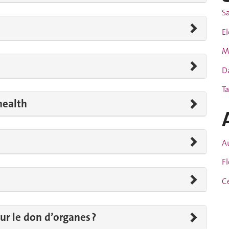
S
E
M
Da
Ta
health
Au
F
C
ur le don d’organes ?