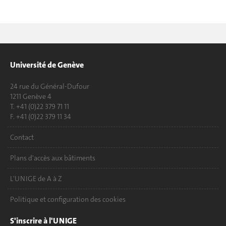
Université de Genève
24 rue du Général-Dufour
1211 Genève 4
T. +41 (0)22 379 71 11
F. +41 (0)22 379 11 34
Contact
Plans d'accès aux bâtiments
L'UNIGE de A à Z
Politique et configuration des cookies
S'inscrire à l'UNIGE