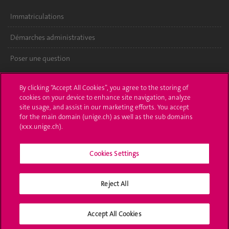
Immatriculations
Démarches administratives
Poser une question
L'UNIGE vous informe
By clicking “Accept All Cookies”, you agree to the storing of
cookies on your device to enhance site navigation, analyze
UNIGE Mobile
site usage, and assist in our marketing efforts. You accept
for the main domain (unige.ch) as well as the sub domains
Médias
(xxx.unige.ch).
Offres d'emploi
Cookies Settings
Bibliothèque
Reject All
Calendrier académique
Médias sociaux UNIGE
Accept All Cookies