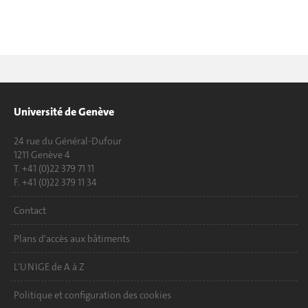
Université de Genève
24 rue du Général-Dufour
1211 Genève 4
T. +41 (0)22 379 71 11
F. +41 (0)22 379 11 34
Contact
Plans d'accès aux bâtiments
L'UNIGE de A à Z
Politique et configuration des cookies