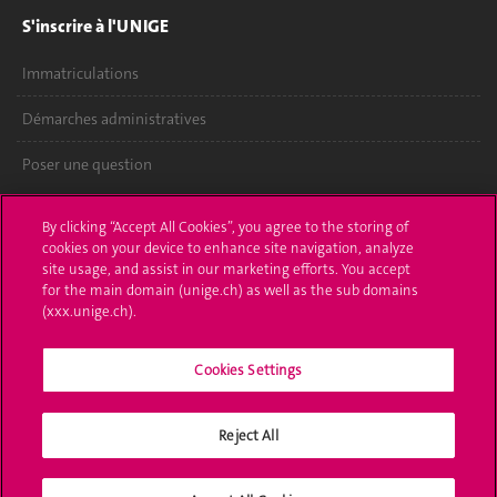
S'inscrire à l'UNIGE
Immatriculations
Démarches administratives
Poser une question
L'UNIGE vous informe
By clicking “Accept All Cookies”, you agree to the storing of
cookies on your device to enhance site navigation, analyze
UNIGE Mobile
site usage, and assist in our marketing efforts. You accept
for the main domain (unige.ch) as well as the sub domains
Médias
(xxx.unige.ch).
Offres d'emploi
Cookies Settings
Bibliothèque
Reject All
Calendrier académique
Médias sociaux UNIGE