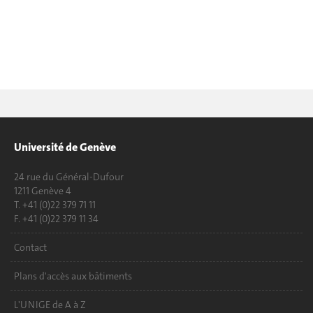
Université de Genève
24 rue du Général-Dufour
1211 Genève 4
T. +41 (0)22 379 71 11
F. +41 (0)22 379 11 34
Contact
Plans d'accès aux bâtiments
L'UNIGE de A à Z