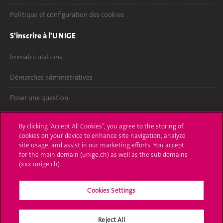
Politique et configuration des cookies
S'inscrire à l'UNIGE
Immatriculations
Démarches administratives
Poser une question
L'UNIGE vous informe
By clicking “Accept All Cookies”, you agree to the storing of
cookies on your device to enhance site navigation, analyze
UNIGE Mobile
site usage, and assist in our marketing efforts. You accept
for the main domain (unige.ch) as well as the sub domains
Médias
(xxx.unige.ch).
Offres d'emploi
Cookies Settings
Bibliothèque
Reject All
Calendrier académique