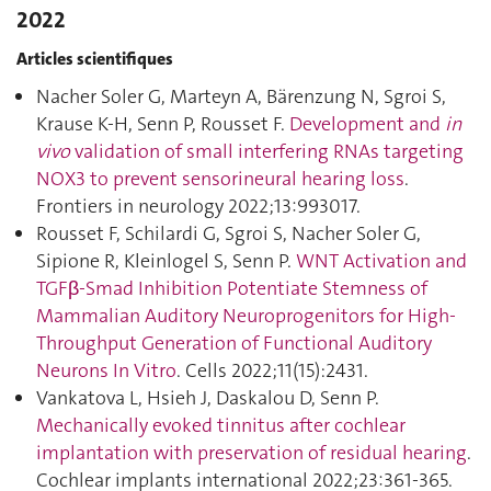
2022
Articles scientifiques
Nacher Soler G, Marteyn A, Bärenzung N, Sgroi S,
Krause K-H, Senn P, Rousset F.
Development and
in
vivo
validation of small interfering RNAs targeting
NOX3 to prevent sensorineural hearing loss
.
Frontiers in neurology 2022;13:993017.
Rousset F, Schilardi G, Sgroi S, Nacher Soler G,
Sipione R, Kleinlogel S, Senn P.
WNT Activation and
TGFβ-Smad Inhibition Potentiate Stemness of
Mammalian Auditory Neuroprogenitors for High-
Throughput Generation of Functional Auditory
Neurons In Vitro
. Cells 2022;11(15):2431.
Vankatova L, Hsieh J, Daskalou D, Senn P.
Mechanically evoked tinnitus after cochlear
implantation with preservation of residual hearing
.
Cochlear implants international 2022;23:361‑365.