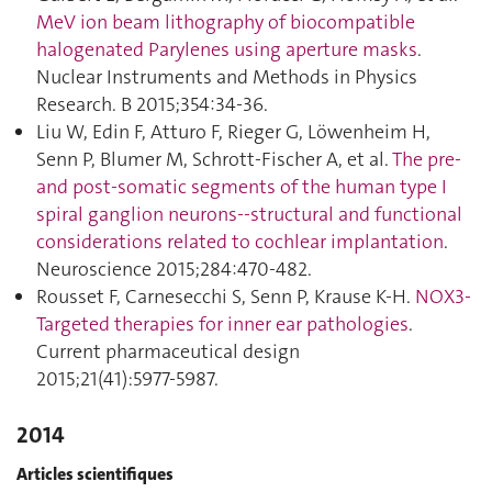
MeV ion beam lithography of biocompatible
halogenated Parylenes using aperture masks
.
Nuclear Instruments and Methods in Physics
Research. B 2015;354:34‑36.
Liu W, Edin F, Atturo F, Rieger G, Löwenheim H,
Senn P, Blumer M, Schrott-Fischer A, et al.
The pre-
and post-somatic segments of the human type I
spiral ganglion neurons--structural and functional
considerations related to cochlear implantation
.
Neuroscience 2015;284:470‑482.
Rousset F, Carnesecchi S, Senn P, Krause K-H.
NOX3-
Targeted therapies for inner ear pathologies
.
Current pharmaceutical design
2015;21(41):5977‑5987.
2014
Articles scientifiques