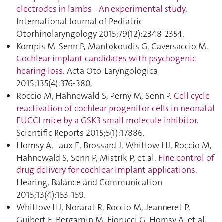
electrodes in lambs - An experimental study
.
International Journal of Pediatric
Otorhinolaryngology 2015;79(12):2348‑2354.
Kompis M, Senn P, Mantokoudis G, Caversaccio M.
Cochlear implant candidates with psychogenic
hearing loss
. Acta Oto-Laryngologica
2015;135(4):376‑380.
Roccio M, Hahnewald S, Perny M, Senn P.
Cell cycle
reactivation of cochlear progenitor cells in neonatal
FUCCI mice by a GSK3 small molecule inhibitor
.
Scientific Reports 2015;5(1):17886.
Homsy A, Laux E, Brossard J, Whitlow HJ, Roccio M,
Hahnewald S, Senn P, Mistrík P, et al.
Fine control of
drug delivery for cochlear implant applications
.
Hearing, Balance and Communication
2015;13(4):153‑159.
Whitlow HJ, Norarat R, Roccio M, Jeanneret P,
Guibert E, Bergamin M, Fiorucci G, Homsy A, et al.