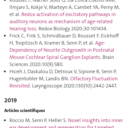
Rousset F, Nacher Soler G, Da Costa Coelho MM,
Ilmjarv S, Kokje V, Marteyn A, Cambet YA, Perny M,
et al.
Redox activation of excitatory pathways in
auditory neurons as mechanism of age-related
hearing loss
. Redox Biology 2020;30:101434.
Frick C, Fink S, Schmidbauer D, Rousset F, Eickhoff
H, Tropitzsch A, Kramer B, Senn P, et al.
Age-
Dependency of Neurite Outgrowth in Postnatal
Mouse Cochlear Spiral Ganglion Explants
. Brain
Sciences 2020;10(9):580.
Hsieh J, Daskalou D, Detroux V, Sipione R, Senn P,
Hugentobler M, Landis BN.
Olfactory Fluctuation
Revisited
. Laryngoscope 2020;130(10):2442‑2447.
2019
Articles scientifiques
Roccio M, Senn P, Heller S.
Novel insights into inner
ear development and regeneration for targeted