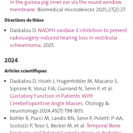
in the guinea pig inner ear via the round window
membrane
. Biomedical microdevices 2025;27(2):27.
Directions de thèse
Daskalou D.
NADPH oxidase 3 inhibition to prevent
radiosurgery-induced hearing loss in vestibular
schwannoma
. 2025
2024
Articles scientifiques
Daskalou D, Hsieh J, Hugentobler M, Macario S,
Sipione R, Voruz FJA, Guinand N, Senn P, et al.
Gustatory Function in Patients With
Cerebellopontine Angle Masses
. Otology &
neurotology 2024;45(7):798‑805.
Kohler R, Pucci M, Landis BN, Senn P, Poletti P-AA,
Scolozzi P, Toso S, Becker M, et al.
Temporal Bone