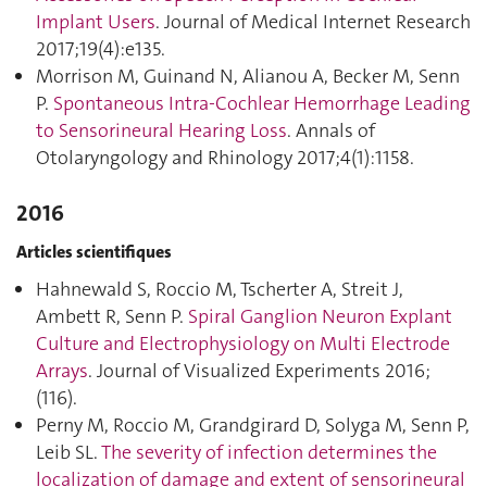
Implant Users
. Journal of Medical Internet Research
2017;19(4):e135.
Morrison M, Guinand N, Alianou A, Becker M, Senn
P.
Spontaneous Intra-Cochlear Hemorrhage Leading
to Sensorineural Hearing Loss
. Annals of
Otolaryngology and Rhinology 2017;4(1):1158.
2016
Articles scientifiques
Hahnewald S, Roccio M, Tscherter A, Streit J,
Ambett R, Senn P.
Spiral Ganglion Neuron Explant
Culture and Electrophysiology on Multi Electrode
Arrays
. Journal of Visualized Experiments 2016;
(116).
Perny M, Roccio M, Grandgirard D, Solyga M, Senn P,
Leib SL.
The severity of infection determines the
localization of damage and extent of sensorineural