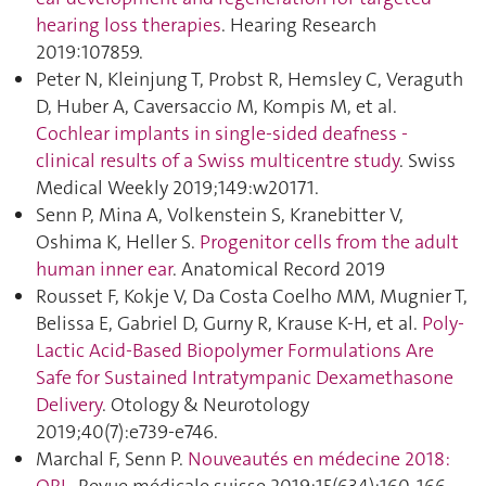
hearing loss therapies
. Hearing Research
2019:107859.
Peter N, Kleinjung T, Probst R, Hemsley C, Veraguth
D, Huber A, Caversaccio M, Kompis M, et al.
Cochlear implants in single-sided deafness -
clinical results of a Swiss multicentre study
. Swiss
Medical Weekly 2019;149:w20171.
Senn P, Mina A, Volkenstein S, Kranebitter V,
Oshima K, Heller S.
Progenitor cells from the adult
human inner ear
. Anatomical Record 2019
Rousset F, Kokje V, Da Costa Coelho MM, Mugnier T,
Belissa E, Gabriel D, Gurny R, Krause K-H, et al.
Poly-
Lactic Acid-Based Biopolymer Formulations Are
Safe for Sustained Intratympanic Dexamethasone
Delivery
. Otology & Neurotology
2019;40(7):e739‑e746.
Marchal F, Senn P.
Nouveautés en médecine 2018: