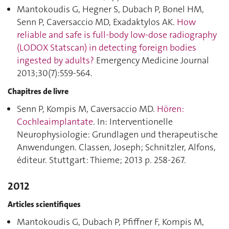
Mantokoudis G, Hegner S, Dubach P, Bonel HM,
Senn P, Caversaccio MD, Exadaktylos AK.
How
reliable and safe is full-body low-dose radiography
(LODOX Statscan) in detecting foreign bodies
ingested by adults?
Emergency Medicine Journal
2013;30(7):559‑564.
Chapitres de livre
Senn P, Kompis M, Caversaccio MD.
Hören:
Cochleaimplantate
. In: Interventionelle
Neurophysiologie: Grundlagen und therapeutische
Anwendungen. Classen, Joseph; Schnitzler, Alfons,
éditeur. Stuttgart: Thieme; 2013 p. 258‑267.
2012
Articles scientifiques
Mantokoudis G, Dubach P, Pfiffner F, Kompis M,