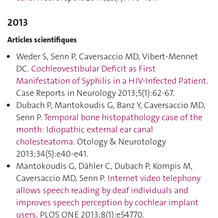
2013
Articles scientifiques
Weder S, Senn P, Caversaccio MD, Vibert-Mennet
DC.
Cochleovestibular Deficit as First
Manifestation of Syphilis in a HIV-Infected Patient
.
Case Reports in Neurology 2013;5(1):62‑67.
Dubach P, Mantokoudis G, Banz Y, Caversaccio MD,
Senn P.
Temporal bone histopathology case of the
month: Idiopathic external ear canal
cholesteatoma
. Otology & Neurotology
2013;34(5):e40‑e41.
Mantokoudis G, Dähler C, Dubach P, Kompis M,
Caversaccio MD, Senn P.
Internet video telephony
allows speech reading by deaf individuals and
improves speech perception by cochlear implant
users
. PLOS ONE 2013;8(1):e54770.