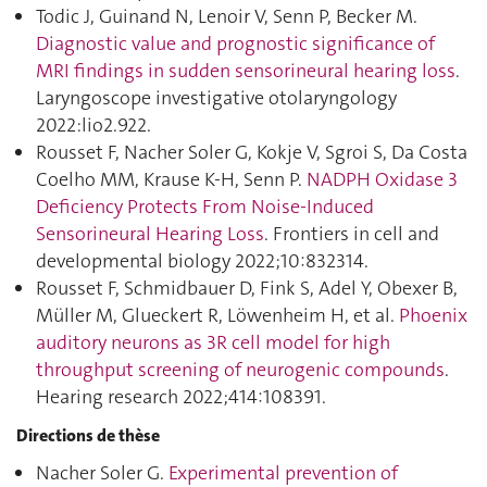
Todic J, Guinand N, Lenoir V, Senn P, Becker M.
Diagnostic value and prognostic significance of
MRI findings in sudden sensorineural hearing loss
.
Laryngoscope investigative otolaryngology
2022:lio2.922.
Rousset F, Nacher Soler G, Kokje V, Sgroi S, Da Costa
Coelho MM, Krause K-H, Senn P.
NADPH Oxidase 3
Deficiency Protects From Noise-Induced
Sensorineural Hearing Loss
. Frontiers in cell and
developmental biology 2022;10:832314.
Rousset F, Schmidbauer D, Fink S, Adel Y, Obexer B,
Müller M, Glueckert R, Löwenheim H, et al.
Phoenix
auditory neurons as 3R cell model for high
throughput screening of neurogenic compounds
.
Hearing research 2022;414:108391.
Directions de thèse
Nacher Soler G.
Experimental prevention of