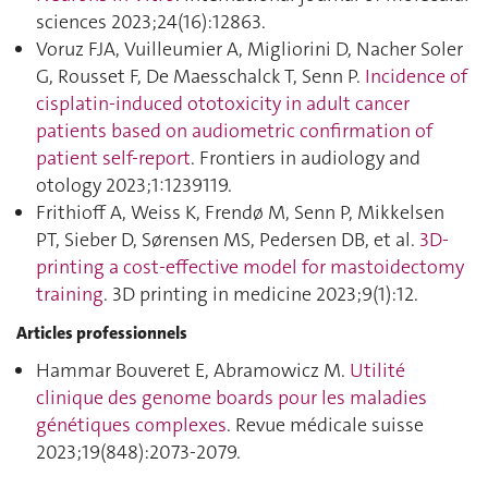
sciences 2023;24(16):12863.
Voruz FJA, Vuilleumier A, Migliorini D, Nacher Soler
G, Rousset F, De Maesschalck T, Senn P.
Incidence of
cisplatin-induced ototoxicity in adult cancer
patients based on audiometric confirmation of
patient self-report
. Frontiers in audiology and
otology 2023;1:1239119.
Frithioff A, Weiss K, Frendø M, Senn P, Mikkelsen
PT, Sieber D, Sørensen MS, Pedersen DB, et al.
3D-
printing a cost-effective model for mastoidectomy
training
. 3D printing in medicine 2023;9(1):12.
Articles professionnels
Hammar Bouveret E, Abramowicz M.
Utilité
clinique des genome boards pour les maladies
génétiques complexes
. Revue médicale suisse
2023;19(848):2073‑2079.