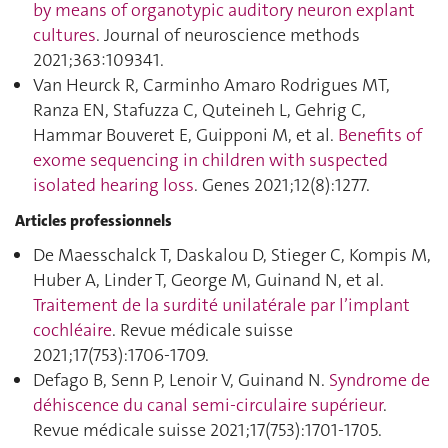
by means of organotypic auditory neuron explant
cultures
. Journal of neuroscience methods
2021;363:109341.
Van Heurck R, Carminho Amaro Rodrigues MT,
Ranza EN, Stafuzza C, Quteineh L, Gehrig C,
Hammar Bouveret E, Guipponi M, et al.
Benefits of
exome sequencing in children with suspected
isolated hearing loss
. Genes 2021;12(8):1277.
Articles professionnels
De Maesschalck T, Daskalou D, Stieger C, Kompis M,
Huber A, Linder T, George M, Guinand N, et al.
Traitement de la surdité unilatérale par l’implant
cochléaire
. Revue médicale suisse
2021;17(753):1706‑1709.
Defago B, Senn P, Lenoir V, Guinand N.
Syndrome de
déhiscence du canal semi-circulaire supérieur
.
Revue médicale suisse 2021;17(753):1701‑1705.