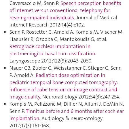
Caversaccio M, Senn P.
Speech perception benefits
of internet versus conventional telephony for
hearing-impaired individuals
. Journal of Medical
Internet Research 2012;14(4):e102.
Senn P, Rostetter C, Arnold A, Kompis M, Vischer M,
Haeusler R, Ozdoba C, Mantokoudis G, et al.
Retrograde cochlear implantation in
postmeningitic basal turn ossification
.
Laryngoscope 2012;122(9):2043‑2050.
Nauer CB, Zubler C, Weisstanner C, Stieger C, Senn
P, Arnold A.
Radiation dose optimization in
pediatric temporal bone computed tomography:
influence of tube tension on image contrast and
image quality
. Neuroradiology 2012;54(3):247‑254.
Kompis M, Pelizzone M, Dillier N, Allum J, DeMin N,
Senn P.
Tinnitus before and 6 months after cochlear
implantation
. Audiology & neuro-otology
2012;17(3):161‑168.