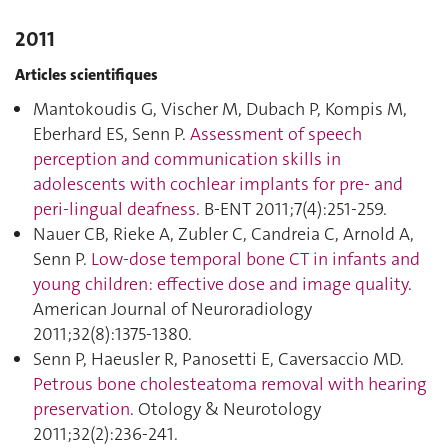
2011
Articles scientifiques
Mantokoudis G, Vischer M, Dubach P, Kompis M,
Eberhard ES, Senn P.
Assessment of speech
perception and communication skills in
adolescents with cochlear implants for pre- and
peri-lingual deafness
. B-ENT 2011;7(4):251‑259.
Nauer CB, Rieke A, Zubler C, Candreia C, Arnold A,
Senn P.
Low-dose temporal bone CT in infants and
young children: effective dose and image quality
.
American Journal of Neuroradiology
2011;32(8):1375‑1380.
Senn P, Haeusler R, Panosetti E, Caversaccio MD.
Petrous bone cholesteatoma removal with hearing
preservation
. Otology & Neurotology
2011;32(2):236‑241.