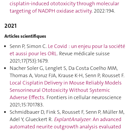
cisplatin-induced ototoxicity through molecular
targeting of NADPH oxidase activity
. 2022:194.
2021
Articles scientifiques
Senn P, Simon C.
Le Covid : un enjeu pour la société
et aussi pour les ORL
. Revue médicale suisse
2021;17(753):1679.
Nacher Soler G, Lenglet S, Da Costa Coelho MM,
Thomas A, Voruz FJA, Krause K-H, Senn P, Rousset F.
Local Cisplatin Delivery in Mouse Reliably Models
Sensorineural Ototoxicity Without Systemic
Adverse Effects
. Frontiers in cellular neuroscience
2021;15:701783.
Schmidbauer D, Fink S, Rousset F, Senn P, Müller M,
Adel Y, Glueckert R.
ExplantAnalyzer
: An advanced
automated neurite outgrowth analysis evaluated