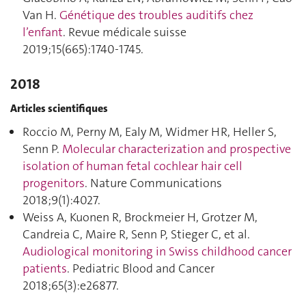
Van H.
Génétique des troubles auditifs chez
l’enfant
. Revue médicale suisse
2019;15(665):1740‑1745.
2018
Articles scientifiques
Roccio M, Perny M, Ealy M, Widmer HR, Heller S,
Senn P.
Molecular characterization and prospective
isolation of human fetal cochlear hair cell
progenitors
. Nature Communications
2018;9(1):4027.
Weiss A, Kuonen R, Brockmeier H, Grotzer M,
Candreia C, Maire R, Senn P, Stieger C, et al.
Audiological monitoring in Swiss childhood cancer
patients
. Pediatric Blood and Cancer
2018;65(3):e26877.