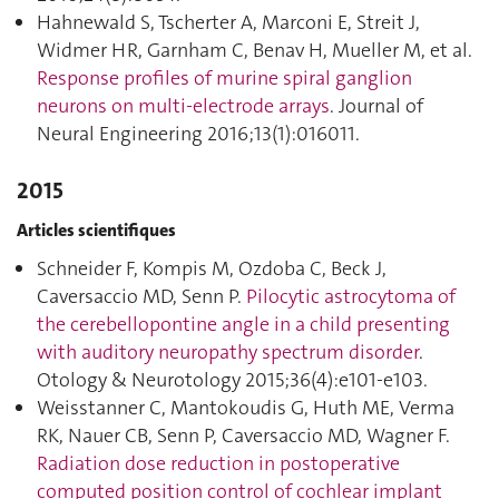
Hahnewald S, Tscherter A, Marconi E, Streit J,
Widmer HR, Garnham C, Benav H, Mueller M, et al.
Response profiles of murine spiral ganglion
neurons on multi-electrode arrays
. Journal of
Neural Engineering 2016;13(1):016011.
2015
Articles scientifiques
Schneider F, Kompis M, Ozdoba C, Beck J,
Caversaccio MD, Senn P.
Pilocytic astrocytoma of
the cerebellopontine angle in a child presenting
with auditory neuropathy spectrum disorder
.
Otology & Neurotology 2015;36(4):e101‑e103.
Weisstanner C, Mantokoudis G, Huth ME, Verma
RK, Nauer CB, Senn P, Caversaccio MD, Wagner F.
Radiation dose reduction in postoperative
computed position control of cochlear implant