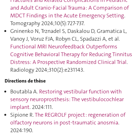
Fractures and Related Complications in Pediatric
and Adult Cranio-Facial Trauma : A Comparison of
MDCT Findings in the Acute Emergency Setting
.
Tomography 2024;10(5):727‑737.
Gninenko N, Trznadel S, Daskalou D, Gramatica L,
Vanoy J, Voruz FJA, Robyn CL, Spadazzi A, et al.
Functional MRI Neurofeedback Outperforms
Cognitive Behavioral Therapy for Reducing Tinnitus
Distress: A Prospective Randomized Clinical Trial
.
Radiology 2024;310(2):e231143.
Directions de thèse
Boutabla A.
Restoring vestibular function with
sensory neuroprosthesis: The vestibulocochlear
implant
. 2024:111.
Sipione R.
The REGROLF project : regeneration of
olfactory neurons in post-traumatic anosmia
.
2024:190.