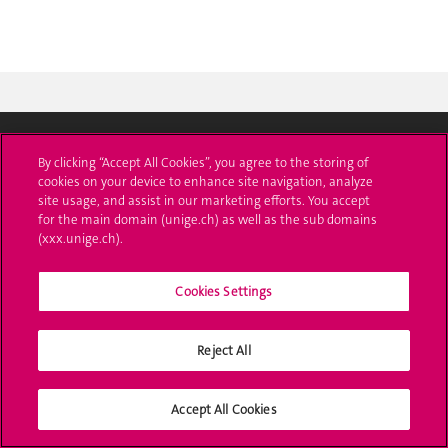
Université de Genève
By clicking “Accept All Cookies”, you agree to the storing of
cookies on your device to enhance site navigation, analyze
24 rue du Général-Dufour
site usage, and assist in our marketing efforts. You accept
1211 Genève 4
for the main domain (unige.ch) as well as the sub domains
T. +41 (0)22 379 71 11
(xxx.unige.ch).
F. +41 (0)22 379 11 34
Cookies Settings
Contact
Plans d'accès aux bâtiments
Reject All
L'UNIGE de A à Z
Accept All Cookies
Politique et configuration des cookies