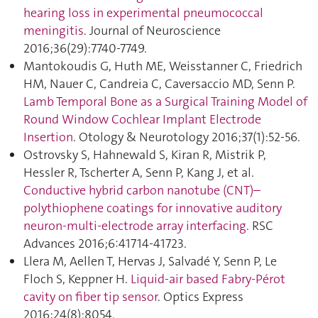
hearing loss in experimental pneumococcal
meningitis
. Journal of Neuroscience
2016;36(29):7740‑7749.
Mantokoudis G, Huth ME, Weisstanner C, Friedrich
HM, Nauer C, Candreia C, Caversaccio MD, Senn P.
Lamb Temporal Bone as a Surgical Training Model of
Round Window Cochlear Implant Electrode
Insertion
. Otology & Neurotology 2016;37(1):52‑56.
Ostrovsky S, Hahnewald S, Kiran R, Mistrik P,
Hessler R, Tscherter A, Senn P, Kang J, et al.
Conductive hybrid carbon nanotube (CNT)–
polythiophene coatings for innovative auditory
neuron-multi-electrode array interfacing
. RSC
Advances 2016;6:41714‑41723.
Llera M, Aellen T, Hervas J, Salvadé Y, Senn P, Le
Floch S, Keppner H.
Liquid-air based Fabry-Pérot
cavity on fiber tip sensor
. Optics Express
2016;24(8):8054.