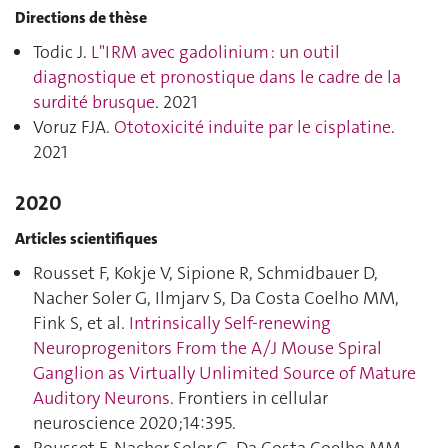
Directions de thèse
Todic J.
L"IRM avec gadolinium : un outil
diagnostique et pronostique dans le cadre de la
surdité brusque
. 2021
Voruz FJA.
Ototoxicité induite par le cisplatine
.
2021
2020
Articles scientifiques
Rousset F, Kokje V, Sipione R, Schmidbauer D,
Nacher Soler G, Ilmjarv S, Da Costa Coelho MM,
Fink S, et al.
Intrinsically Self-renewing
Neuroprogenitors From the A/J Mouse Spiral
Ganglion as Virtually Unlimited Source of Mature
Auditory Neurons
. Frontiers in cellular
neuroscience 2020;14:395.