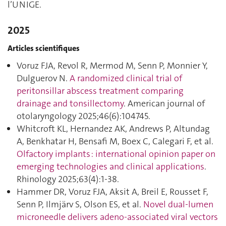
l’UNIGE.
2025
Articles scientifiques
Voruz FJA, Revol R, Mermod M, Senn P, Monnier Y,
Dulguerov N.
A randomized clinical trial of
peritonsillar abscess treatment comparing
drainage and tonsillectomy
. American journal of
otolaryngology 2025;46(6):104745.
Whitcroft KL, Hernandez AK, Andrews P, Altundag
A, Benkhatar H, Bensafi M, Boex C, Calegari F, et al.
Olfactory implants : international opinion paper on
emerging technologies and clinical applications
.
Rhinology 2025;63(4):1‑38.
Hammer DR, Voruz FJA, Aksit A, Breil E, Rousset F,
Senn P, Ilmjärv S, Olson ES, et al.
Novel dual-lumen
microneedle delivers adeno-associated viral vectors