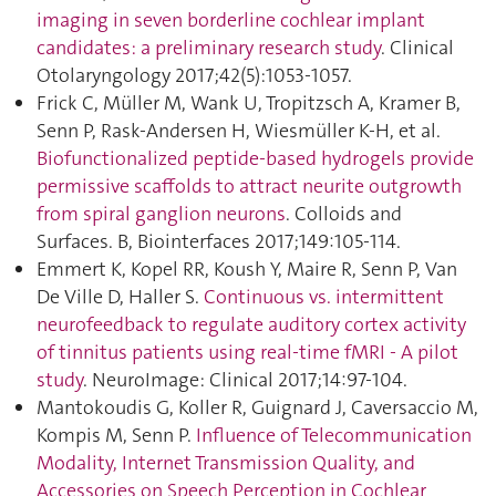
imaging in seven borderline cochlear implant
candidates: a preliminary research study
. Clinical
Otolaryngology 2017;42(5):1053‑1057.
Frick C, Müller M, Wank U, Tropitzsch A, Kramer B,
Senn P, Rask-Andersen H, Wiesmüller K-H, et al.
Biofunctionalized peptide-based hydrogels provide
permissive scaffolds to attract neurite outgrowth
from spiral ganglion neurons
. Colloids and
Surfaces. B, Biointerfaces 2017;149:105‑114.
Emmert K, Kopel RR, Koush Y, Maire R, Senn P, Van
De Ville D, Haller S.
Continuous vs. intermittent
neurofeedback to regulate auditory cortex activity
of tinnitus patients using real-time fMRI - A pilot
study
. NeuroImage: Clinical 2017;14:97‑104.
Mantokoudis G, Koller R, Guignard J, Caversaccio M,
Kompis M, Senn P.
Influence of Telecommunication
Modality, Internet Transmission Quality, and
Accessories on Speech Perception in Cochlear