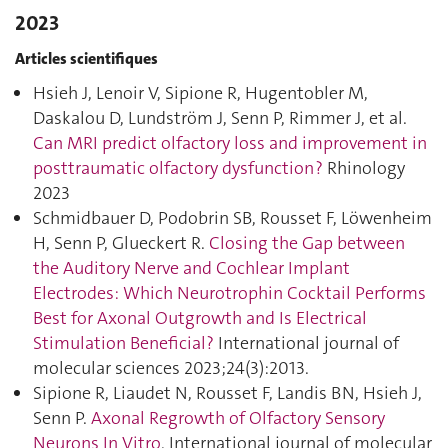
2023
Articles scientifiques
Hsieh J, Lenoir V, Sipione R, Hugentobler M,
Daskalou D, Lundström J, Senn P, Rimmer J, et al.
Can MRI predict olfactory loss and improvement in
posttraumatic olfactory dysfunction ?
Rhinology
2023
Schmidbauer D, Podobrin SB, Rousset F, Löwenheim
H, Senn P, Glueckert R.
Closing the Gap between
the Auditory Nerve and Cochlear Implant
Electrodes: Which Neurotrophin Cocktail Performs
Best for Axonal Outgrowth and Is Electrical
Stimulation Beneficial?
International journal of
molecular sciences 2023;24(3):2013.
Sipione R, Liaudet N, Rousset F, Landis BN, Hsieh J,
Senn P.
Axonal Regrowth of Olfactory Sensory
Neurons In Vitro
. International journal of molecular