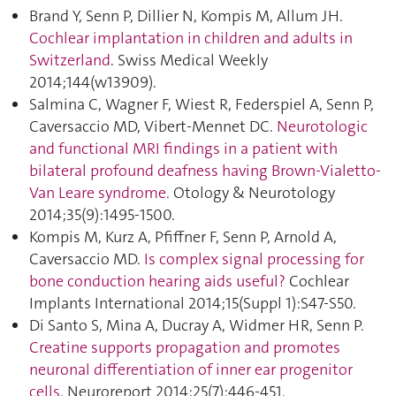
Brand Y, Senn P, Dillier N, Kompis M, Allum JH.
Cochlear implantation in children and adults in
Switzerland
. Swiss Medical Weekly
2014;144(w13909).
Salmina C, Wagner F, Wiest R, Federspiel A, Senn P,
Caversaccio MD, Vibert-Mennet DC.
Neurotologic
and functional MRI findings in a patient with
bilateral profound deafness having Brown-Vialetto-
Van Leare syndrome
. Otology & Neurotology
2014;35(9):1495‑1500.
Kompis M, Kurz A, Pfiffner F, Senn P, Arnold A,
Caversaccio MD.
Is complex signal processing for
bone conduction hearing aids useful?
Cochlear
Implants International 2014;15(Suppl 1):S47‑S50.
Di Santo S, Mina A, Ducray A, Widmer HR, Senn P.
Creatine supports propagation and promotes
neuronal differentiation of inner ear progenitor
cells
. Neuroreport 2014;25(7):446‑451.