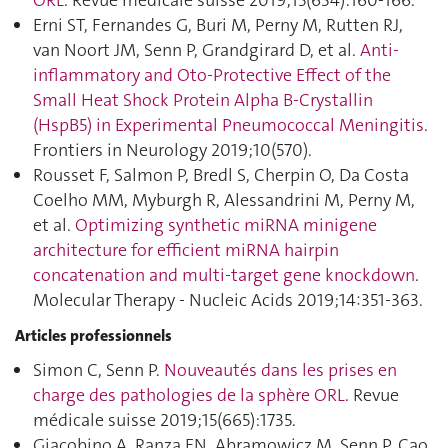
ORL
. Revue médicale suisse 2019;15(634):160‑166.
Erni ST, Fernandes G, Buri M, Perny M, Rutten RJ,
van Noort JM, Senn P, Grandgirard D, et al.
Anti-
inflammatory and Oto-Protective Effect of the
Small Heat Shock Protein Alpha B-Crystallin
(HspB5) in Experimental Pneumococcal Meningitis
.
Frontiers in Neurology 2019;10(570).
Rousset F, Salmon P, Bredl S, Cherpin O, Da Costa
Coelho MM, Myburgh R, Alessandrini M, Perny M,
et al.
Optimizing synthetic miRNA minigene
architecture for efficient miRNA hairpin
concatenation and multi-target gene knockdown
.
Molecular Therapy - Nucleic Acids 2019;14:351‑363.
Articles professionnels
Simon C, Senn P.
Nouveautés dans les prises en
charge des pathologies de la sphère ORL
. Revue
médicale suisse 2019;15(665):1735.
Giacobino A, Ranza EN, Abramowicz M, Senn P, Cao