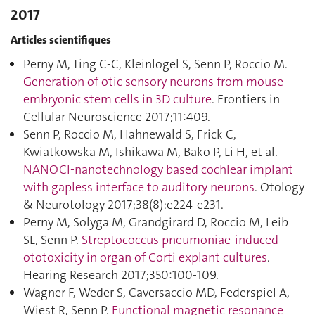
2017
Articles scientifiques
Perny M, Ting C-C, Kleinlogel S, Senn P, Roccio M.
Generation of otic sensory neurons from mouse
embryonic stem cells in 3D culture
. Frontiers in
Cellular Neuroscience 2017;11:409.
Senn P, Roccio M, Hahnewald S, Frick C,
Kwiatkowska M, Ishikawa M, Bako P, Li H, et al.
NANOCI-nanotechnology based cochlear implant
with gapless interface to auditory neurons
. Otology
& Neurotology 2017;38(8):e224‑e231.
Perny M, Solyga M, Grandgirard D, Roccio M, Leib
SL, Senn P.
Streptococcus pneumoniae-induced
ototoxicity in organ of Corti explant cultures
.
Hearing Research 2017;350:100‑109.
Wagner F, Weder S, Caversaccio MD, Federspiel A,
Wiest R, Senn P.
Functional magnetic resonance