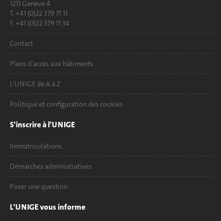
1211 Genève 4
T. +41 (0)22 379 71 11
F. +41 (0)22 379 11 34
Contact
Plans d'accès aux bâtiments
L'UNIGE de A à Z
Politique et configuration des cookies
S'inscrire à l'UNIGE
Immatriculations
Démarches administratives
Poser une question
L'UNIGE vous informe